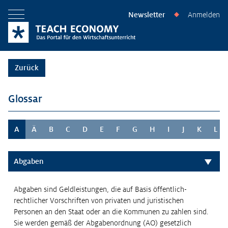
Newsletter
Anmelden
◆
Menü öffnen
Zurück
Glossar
A
Ä
B
C
D
E
F
G
H
I
J
K
L
Abgaben
Abgaben sind Geldleistungen, die auf Basis öffentlich-
rechtlicher Vorschriften von privaten und juristischen
Personen an den Staat oder an die Kommunen zu zahlen sind.
Sie werden gemäß der Abgabenordnung (AO) gesetzlich