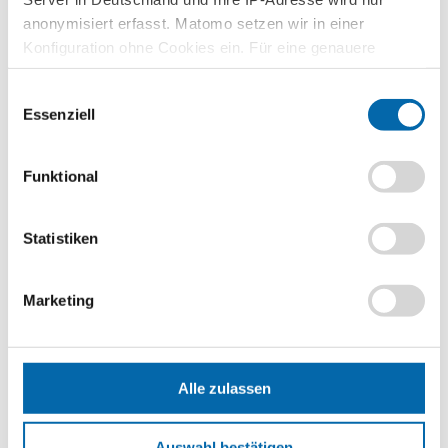
anonymisiert erfasst. Matomo setzen wir in einer
Arbeitsteilung
Konfiguration ohne Cookies ein. Für eine genauere
Analyse bitte wir Sie, auch den optional wählbaren
Einwilligungsauswahl
Statistik-Cookies zuzustimmen.
Arbeitswelt 4.0
Essenziell
Arm-Reich-Schere
Funktional
Armut
Statistiken
Aufschwung
Marketing
Aufsichtsrat
Alle zulassen
Aufwertung
Auswahl bestätigen