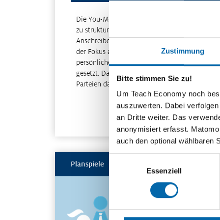
Die You-Me-We-Formel ist eine Orientierungshi
zu strukturieren. Das "You" steht dabei für da
Anschreibens den Bezug zum potenziellen Arbei
Zustimmung
der Fokus auf die Bewerberin bzw. den Bewerbe
persönlichen Stärken durch Beispiele herausgea
gesetzt. Das "We" bildet den Abschluss des Ansc
Bitte stimmen Sie zu!
Parteien dar. Dabei wird sowohl auf die persö
Um Teach Economy noch besser 
auszuwerten. Dabei verfolgen
an Dritte weiter. Das verwend
anonymisiert erfasst. Matomo s
auch den optional wählbaren 
Einwilligungsauswahl
Planspiele
Essenziell
Spielerisch
wirtschaftliche
Zusammenhänge