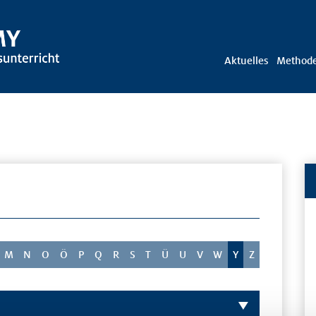
Aktuelles
Method
M
N
O
Ö
P
Q
R
S
T
Ü
U
V
W
Y
Z