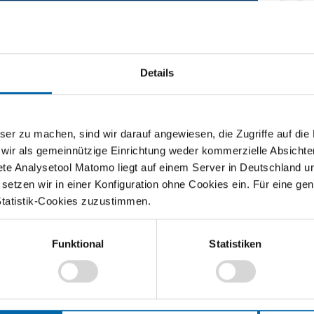
lfe, um den Inhalt eines Bewerbungsschreibens sinnvoll
s Unternehmen. Wichtig ist im ersten Abschnitt des
tgeber und der Stelle herzustellen. Mit dem "Me" wird
Details
r gelegt. In diesem Teil werden die fachlichen und
rbeitet und diese in Verbindung zur angestrebten Stelle
hreibens und stellt die positiven Effekte für beide
nlichen als auch die Unternehmensziele eingegangen.
zu machen, sind wir darauf angewiesen, die Zugriffe auf die Ma
 wir als gemeinnützige Einrichtung weder kommerzielle Absichte
ete Analysetool Matomo liegt auf einem Server in Deutschland u
etzen wir in einer Konfiguration ohne Cookies ein. Für eine gen
Statistik-Cookies zuzustimmen.
Lehrvideos für Lehrkräfte
Funktional
Statistiken
Ökonomische Modelle
in 30 Minuten
verstehen – entdecken