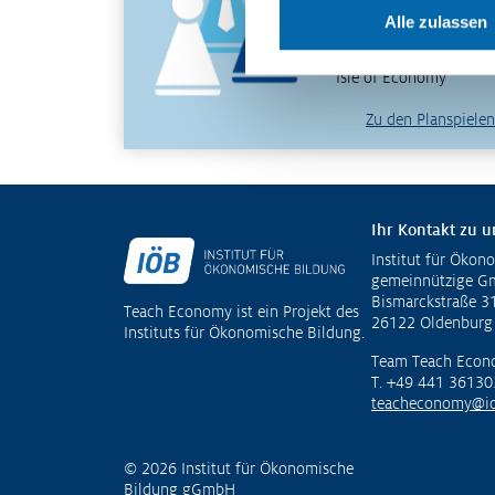
erfahren und verstehen
Alle zulassen
– mit den Planspielen
WIWAG, Ecoland und
Isle of Economy
Zu den Planspielen
Ihr Kontakt zu u
Institut für Ökon
Fußzeile
gemeinnützige 
Bismarckstraße 3
Teach Economy ist ein Projekt des
26122 Oldenburg
Instituts für Ökonomische Bildung.
Team Teach Econ
T. +49 441 36130
teacheconomy@io
© 2026 Institut für Ökonomische
Bildung gGmbH