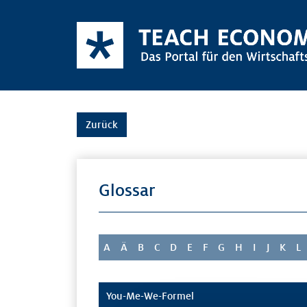
Zurück
Glossar
A
Ä
B
C
D
E
F
G
H
I
J
K
L
You-Me-We-Formel