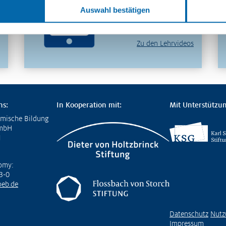
Sie unser
Auswahl bestätigen
videobasiertes Format
für die Lehrerbildung
Zu den Lehrvideos
ns:
In Kooperation mit:
Mit Unterstützun
omische Bildung
GmbH
1
omy:
3-0
eb.de
Datenschutz
Nutz
Impressum