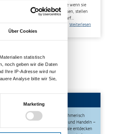
später in Berührung. Insbesonde­re wenn sie
ein Anschreiben formulieren müssen, stellen
sie fest, dass dies der Übung bedarf…
Weiterlesen
Über Cookies
terialien statistisch
n, noch geben wir die Daten
nd Ihre IP-Adresse wird nur
auere Analyse bitte wir Sie,
Publikationen
Marketing
Unternehmerisch
Denken und Handeln –
Potenziale entdecken