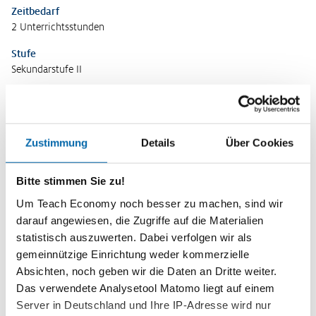
Zeitbedarf
2 Unterrichtsstunden
Stufe
Sekundarstufe II
Vorwissen
Grundlagen der Marktwirtschaft (wirtschaftliche Freiheiten,
dezentrale Koordination, Informations- und Lenkungsfunktion des
Zustimmung
Details
Über Cookies
Preises, Preisbildung)
Kompetenzen
Bitte stimmen Sie zu!
Die Schülerinnen und Schüler …
Um Teach Economy noch besser zu machen, sind wir
beschreiben Gründe für das Etablieren einer sozialen
darauf angewiesen, die Zugriffe auf die Materialien
Marktwirtschaft sowie deren Grundprinzipien und
statistisch auszuwerten. Dabei verfolgen wir als
Politikbereiche, in denen sie ausgestaltet wird.
gemeinnützige Einrichtung weder kommerzielle
analysieren wirtschaftspolitische Maßnahmen danach, in
Absichten, noch geben wir die Daten an Dritte weiter.
welchem Maß sie Prinzipien sozialer Marktwirtschaft
Das verwendete Analysetool Matomo liegt auf einem
berücksichtigen.
Server in Deutschland und Ihre IP-Adresse wird nur