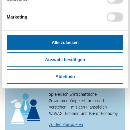
Methoden
Rollenspiel
,
Verfassen eines Statements
Marketing
Format
PDF-Datei
Schlagwörter
Absatz
,
Beschaffung
,
Produktion
,
Vertrieb
Alle zulassen
Erscheinungsjahr
Auswahl bestätigen
2019
Ablehnen
Planspiele
Spielerisch wirtschaftliche
Zusammenhänge erfahren und
verstehen – mit den Planspielen
WIWAG, Ecoland und Isle of Economy
Zu den Planspielen