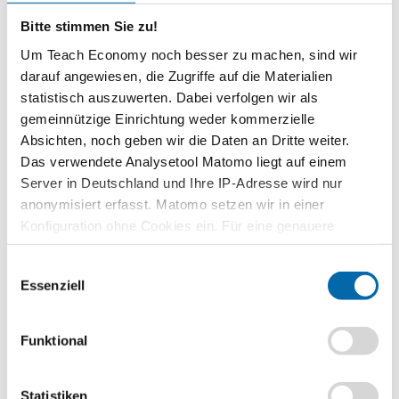
Zeitbedarf
2 Unterrichtsstunden
Bitte stimmen Sie zu!
Um Teach Economy noch besser zu machen, sind wir
Stufen
darauf angewiesen, die Zugriffe auf die Materialien
Sekundarstufe I
Gymnasium 7/8
statistisch auszuwerten. Dabei verfolgen wir als
gemeinnützige Einrichtung weder kommerzielle
Vorwissen
Absichten, noch geben wir die Daten an Dritte weiter.
Einfacher Wirtschaftskreislauf
Das verwendete Analysetool Matomo liegt auf einem
Server in Deutschland und Ihre IP-Adresse wird nur
Kompetenzen
Die Schülerinnen und Schüler …
anonymisiert erfasst. Matomo setzen wir in einer
Konfiguration ohne Cookies ein. Für eine genauere
benennen und beschreiben die betrieblichen
Analyse bitte wir Sie, auch den optional wählbaren
Grundfunktionen eines Unternehmens.
Einwilligungsauswahl
Statistik-Cookies zuzustimmen.
erklären Gemeinsamkeiten und Unterschied zwischen dem
Essenziell
Aufbau eines Fertigungsund eines
Dienstleistungsunternehmens.
Funktional
beurteilen unterschiedliche Organisationsstrukturen eines
Unternehmens.
Statistiken