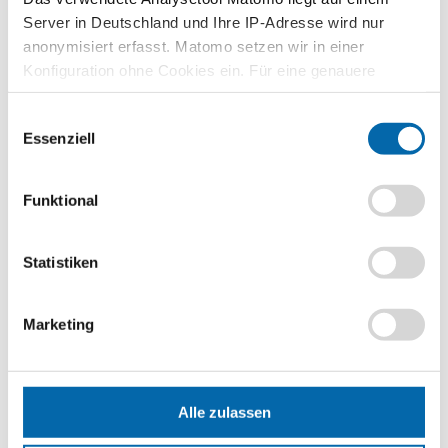
Server in Deutschland und Ihre IP-Adresse wird nur
Europäische Wirtschafts- und Währungspolitik
anonymisiert erfasst. Matomo setzen wir in einer
Konfiguration ohne Cookies ein. Für eine genauere
Analyse bitte wir Sie, auch den optional wählbaren
Einwilligungsauswahl
Statistik-Cookies zuzustimmen.
Essenziell
Funktional
Statistiken
Die Unternehmung
Marketing
Alle zulassen