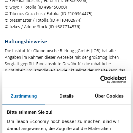
© EvrenKalinbacak / Fotolia (ID #65063906)
© weyo / Fotolia (ID #99450060)
© Tiberius Gracchus / Fotolia (ID #106364475)
© pressmaster / Fotolia (ID #110402974)
© fizkes / Adobe Stock (ID #387714576)
Haftungshinweise
Die Institut für Ökonomische Bildung gGmbH (IÖB) hat alle
Angaben im Rahmen dieser Webseite mit der größtmöglichen
Sorgfalt geprüft. Eine absolute Gewähr für die inhaltliche
Richtigkeit, Vollständigkeit sowie Aktualität der Inhalte kann das
IÖB dennoch nicht übernehmen. Insbesondere übernimmt das
IÖB keine Haftung für Schäden, die aus der Benutzung dieser
Webseite entstehen.
Zustimmung
Details
Über Cookies
Für die Inhalte fremder Webseiten, die mit der Webseite des IÖBs
verlinkt sind, ist ausschließlich der jeweilige Betreiber
Bitte stimmen Sie zu!
verantwortlich. Das IÖB überprüft die verlinkten Webseiten nur
zum Zeitpunkt der Verlinkung auf etwaige offensichtliche
Um Teach Economy noch besser zu machen, sind wir
Rechtsverstöße hin. Eine permanente Überprüfung fremder Inhalte
darauf angewiesen, die Zugriffe auf die Materialien