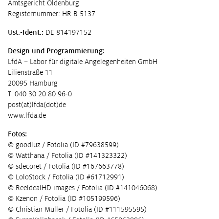
Amtsgericht Oldenburg
Registernummer: HR B 5137
Ust.-Ident.:
DE 814197152
Design und Programmierung:
LfdA – Labor für digitale Angelegenheiten GmbH
Lilienstraße 11
20095 Hamburg
T. 040 30 20 80 96-0
post(at)lfda(dot)de
www.lfda.de
Fotos:
© goodluz / Fotolia (ID #79638599)
© Watthana / Fotolia (ID #141323322)
© sdecoret / Fotolia (ID #167663778)
© LoloStock / Fotolia (ID #61712991)
© ReeldealHD images / Fotolia (ID #141046068)
© Kzenon / Fotolia (ID #105199596)
© Christian Müller / Fotolia (ID #111595595)