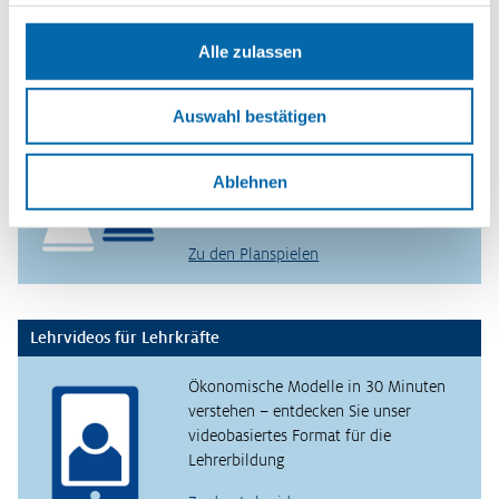
verfolgen.
Alle zulassen
Planspiele
Auswahl bestätigen
Spielerisch wirtschaftliche
Zusammenhänge erfahren und
Ablehnen
verstehen – mit den Planspielen
WIWAG, Ecoland und Isle of Economy
Zu den Planspielen
Lehrvideos für Lehrkräfte
Ökonomische Modelle in 30 Minuten
verstehen – entdecken Sie unser
videobasiertes Format für die
Lehrerbildung