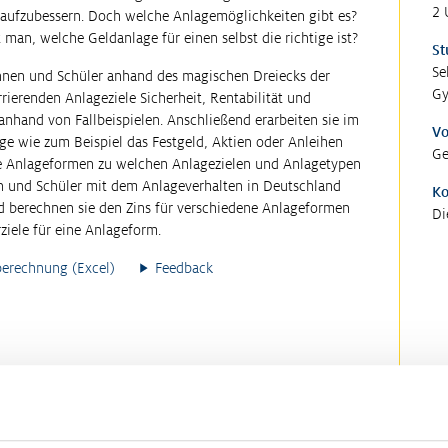
2 
n aufzubessern. Doch welche Anlagemöglichkeiten gibt es?
an, welche Geldanlage für einen selbst die richtige ist?
St
Se
rinnen und Schüler anhand des magischen Dreiecks der
Gy
rierenden Anlageziele Sicherheit, Rentabilität und
anhand von Fallbeispielen. Anschließend erarbeiten sie im
Vo
ge wie zum Beispiel das Festgeld, Aktien oder Anleihen
Ge
che Anlageformen zu welchen Anlagezielen und Anlagetypen
nen und Schüler mit dem Anlageverhalten in Deutschland
K
nd berechnen sie den Zins für verschiedene Anlageformen
Di
ziele für eine Anlageform.
berechnung (Excel)
Feedback
M
Wirtschaftsquiz
Gr