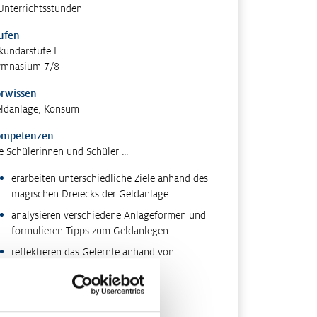
Unterrichtsstunden
ufen
kundarstufe I
mnasium 7/8
rwissen
ldanlage, Konsum
ompetenzen
e Schülerinnen und Schüler …
erarbeiten unterschiedliche Ziele anhand des
magischen Dreiecks der Geldanlage.
analysieren verschiedene Anlageformen und
formulieren Tipps zum Geldanlegen.
reflektieren das Gelernte anhand von
Fallbeispielen.
ethoden
uppenpuzzle
,
Brainstorming