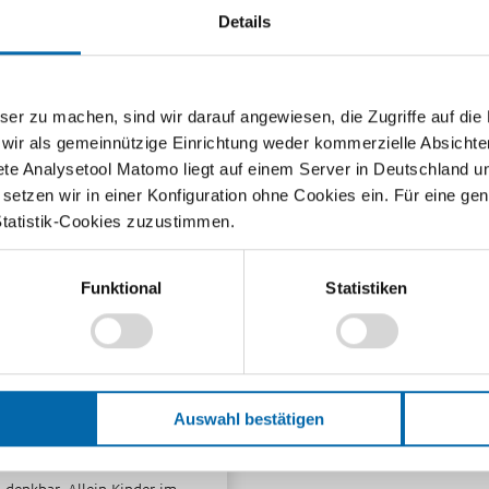
Details
Fo
PD
Mit dem Teach Economy Wirtschaftsquiz können
Sc
mit
Sie das Wissen Ihrer Klassen testen. Der Spielanreiz
zu machen, sind wir darauf angewiesen, die Zugriffe auf die Ma
Ak
n
ist groß. Denn Ihre Schülerinnen und Schüler
 wir als gemeinnützige Einrichtung weder kommerzielle Absichte
sammeln nicht nur Punkte für sich selbst, sondern
Er
ete Analysetool Matomo liegt auf einem Server in Deutschland u
treten…
20
etzen wir in einer Konfiguration ohne Cookies ein. Für eine gen
sen
Weiterlesen
Statistik-Cookies zuzustimmen.
Funktional
Statistiken
es Karma aus?
Auswahl bestätigen