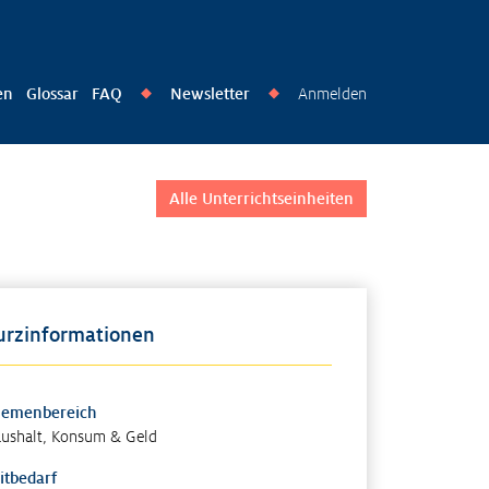
en
Glossar
FAQ
Newsletter
Anmelden
◆
◆
Alle Unterrichtseinheiten
urzinformationen
hemenbereich
ushalt, Konsum & Geld
itbedarf