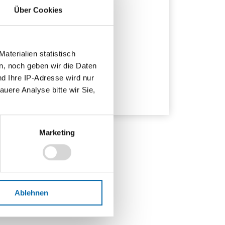
Über Cookies
rmat
F-Datei
hlagwörter
terialien statistisch
tie
,
Anleihe
,
ETF
,
Staatsanleihen
n, noch geben wir die Daten
scheinungsjahr
nd Ihre IP-Adresse wird nur
24
auere Analyse bitte wir Sie,
Marketing
Ablehnen