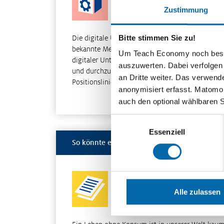
Zustimmung
Bitte stimmen Sie zu!
Die digitale Umfrage bietet die Möglichkeit,
bekannte Methoden aus dem Präsenzunterricht 
Um Teach Economy noch besser 
digitaler Unterstützung einfacher zu organisiere
auszuwerten. Dabei verfolgen
und durchzuführen. Neben der Methode
an Dritte weiter. Das verwend
Positionslinie steh…
anonymisiert erfasst. Matomo s
Weiterle
auch den optional wählbaren 
Einwilligungsauswahl
Essenziell
So könnte es weitergehen
Verbraucherschutz – reicht gut
Alle zulassen