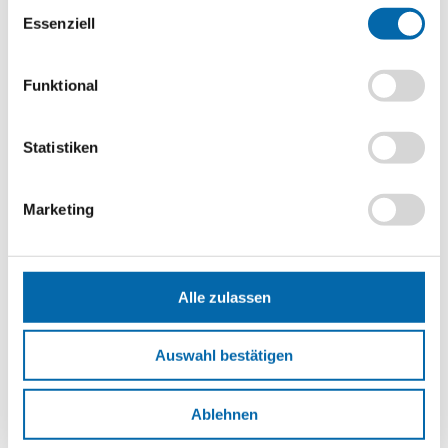
Einwilligungsauswahl
Statistik-Cookies zuzustimmen.
Essenziell
Format
PDF-Datei
Funktional
Schlagwörter
Abgeltungssteuer
,
Arm-Reich-Schere
,
Armut
,
Gini-Koeffizient
,
Reichtum
,
Soziale Ungleichheit
,
Transferleistung
,
Vermögen
,
Statistiken
Vermögensteuer
Erscheinungsjahr
Marketing
2023
So könnte es weitergehen
Alle zulassen
Steuern – Was habe ich damit zu tun?
Auswahl bestätigen
Ablehnen
Wer in Deutschland zur Schule geht, der muss in der Regel dafür