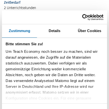
Zeitbedarf
2 Unterrichtsstunden
Stufen
Sekundarstufe I
Gesamtschule 7/8
Zustimmung
Details
Über Cookies
Vorwissen
Brutto – Netto, Haushaltsplan (erweitertes Niveau)
Bitte stimmen Sie zu!
Um Teach Economy noch besser zu machen, sind wir
Kompetenzen
Die Schülerinnen und Schüler …
darauf angewiesen, die Zugriffe auf die Materialien
statistisch auszuwerten. Dabei verfolgen wir als
unterscheiden zwischen absoluter und relativer Armut.
gemeinnützige Einrichtung weder kommerzielle
erkennen die Erscheinungsformen sozialer Ungleichheit.
Absichten, noch geben wir die Daten an Dritte weiter.
Das verwendete Analysetool Matomo liegt auf einem
erarbeiten den Unterschied zwischen Einkommens- und
Vermögensungleichheit.
Server in Deutschland und Ihre IP-Adresse wird nur
anonymisiert erfasst. Matomo setzen wir in einer
erörtern, wie soziale Ungleichheit bekämpft werden kann.
Konfiguration ohne Cookies ein. Für eine genauere
Methoden
Analyse bitte wir Sie, auch den optional wählbaren
Statistikanalyse
,
Brainstorming