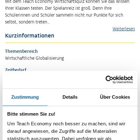
Mit dem Teach Economy Wirtschaftsquiz können Sie das Wissen
Ihrer Klassen testen. Der Spielanreiz ist groß. Denn Ihre
Schülerinnen und Schüler sammeln nicht nur Punkte für sich
selbst, sondern treten…
Weiterlesen
Kurzinformationen
Themenbereich
Wirtschaftliche Globalisierung
Zeitbedarf
2 Unterrichtsstunden
Stufe
Sekundarstufe II
Zustimmung
Details
Über Cookies
Vorwissen
Bitte stimmen Sie zu!
Globalisierung, wirtschaftliche Abhängigkeiten
Um Teach Economy noch besser zu machen, sind wir
Kompetenzen
darauf angewiesen, die Zugriffe auf die Materialien
Die Schülerinnen und Schüler …
statistisch auszuwerten. Dabei verfolgen wir als