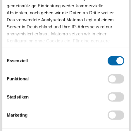
bewerten die Folgen gestörter Lieferketten für einzelne
gemeinnützige Einrichtung weder kommerzielle
Unternehmen und Branchen.
Absichten, noch geben wir die Daten an Dritte weiter.
Das verwendete Analysetool Matomo liegt auf einem
entwickeln Handlungsmöglichkeiten für die Unternehmen.
Server in Deutschland und Ihre IP-Adresse wird nur
bewerten, ob eine Phase der Deglobalisierung eingetreten ist.
anonymisiert erfasst. Matomo setzen wir in einer
Methoden
Konfiguration ohne Cookies ein. Für eine genauere
Ranking
,
Elevator Pitch
Analyse bitte wir Sie, auch den optional wählbaren
Einwilligungsauswahl
Statistik-Cookies zuzustimmen.
Format
Essenziell
PDF-Datei
Schlagwörter
Funktional
Ausländische Direktinvestitionen (ADI)
,
Freihandel
,
Globalisierung
,
Handelsströme
,
Protektionismus
,
Subvention
,
Wirtschaftssanktionen
Statistiken
Erscheinungsjahr
2023
Marketing