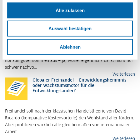
So könnte es weitergehen
Alle zulassen
Echt fair! Ermöglicht ein Lieferkettengesetz
verantwortungsvollen Handel?
Auswahl bestätigen
Ob umweltfreundliches Fahrrad oder gesunder Müsliriegel:
Ablehnen
Zahlreiche Bestandteile und Rohstoffe für diese und viele andere
Konsumgüter kommen aus – ja, woher eigentlich? Es ist nicht nur
schwer nachvo…
Weiterlesen
Globaler Freihandel – Entwicklungshemmnis
oder Wachstumsmotor für die
Entwicklungsländer?
Freihandel soll nach der klassischen Handelstheorie von David
Ricardo (komparative Kostenvorteile) den Wohlstand aller fördern.
Aber profitieren wirklich alle gleichermaßen von internationaler
Arbeit…
Weiterlesen