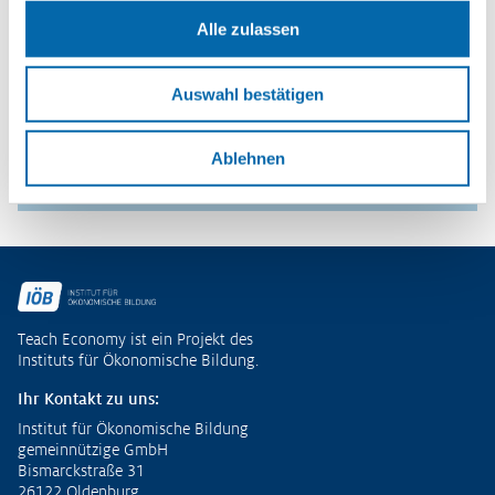
Alle zulassen
Publikationen
Unternehmerisch Denken und Handeln
Auswahl bestätigen
– Potenziale entdecken und
ökonomische Kompetenzen entwickeln
Ablehnen
Zu den Publikationen
Fußzeile
Teach Economy ist ein Projekt des
Instituts für Ökonomische Bildung.
Ihr Kontakt zu uns:
Institut für Ökonomische Bildung
gemeinnützige GmbH
Bismarckstraße 31
26122 Oldenburg