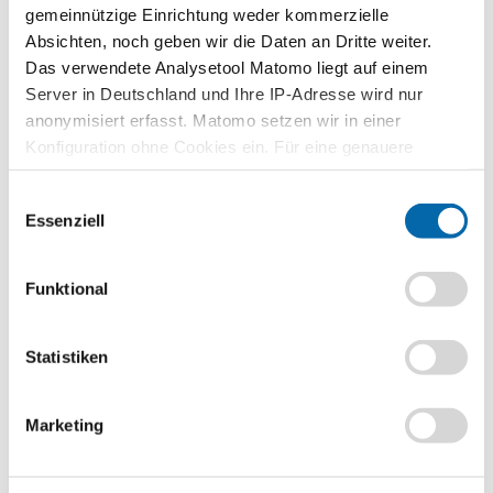
gemeinnützige Einrichtung weder kommerzielle
Absichten, noch geben wir die Daten an Dritte weiter.
Planspiele
Das verwendete Analysetool Matomo liegt auf einem
Spielerisch wirtschaftliche
Server in Deutschland und Ihre IP-Adresse wird nur
Zusammenhänge erfahren und
anonymisiert erfasst. Matomo setzen wir in einer
verstehen – mit den Planspielen
Konfiguration ohne Cookies ein. Für eine genauere
WIWAG, Ecoland und Isle of Economy
Analyse bitte wir Sie, auch den optional wählbaren
Einwilligungsauswahl
Statistik-Cookies zuzustimmen.
Zu den Planspielen
Essenziell
Funktional
Lehrvideos für Lehrkräfte
Ökonomische Modelle in 30 Minuten
Statistiken
verstehen – entdecken Sie unser
videobasiertes Format für die
Lehrerbildung
Marketing
Zu den Lehrvideos