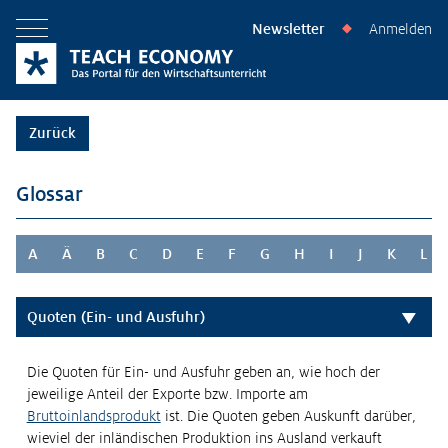
Newsletter
Anmelden
◆
Menü öffnen
Zurück
Glossar
A
Ä
B
C
D
E
F
G
H
I
J
K
L
Quoten (Ein- und Ausfuhr)
Die Quoten für Ein- und Ausfuhr geben an, wie hoch der
jeweilige Anteil der Exporte bzw. Importe am
Bruttoinlandsprodukt
ist. Die Quoten geben Auskunft darüber,
wieviel der inländischen Produktion ins Ausland verkauft