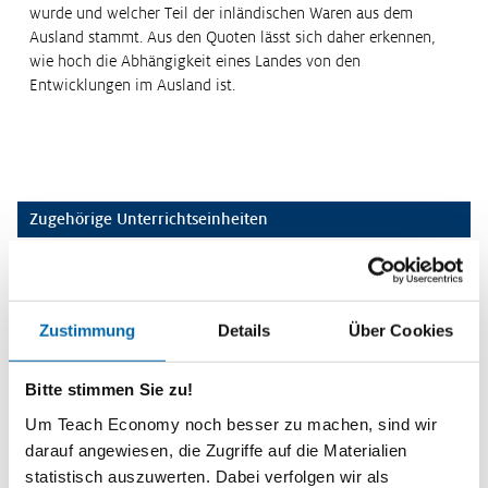
wurde und welcher Teil der inländischen Waren aus dem
Ausland stammt. Aus den Quoten lässt sich daher erkennen,
wie hoch die Abhängigkeit eines Landes von den
Entwicklungen im Ausland ist.
Zugehörige Unterrichtseinheiten
Welthandel: Freihandel oder besser doch
Protektionismus
Zustimmung
Details
Über Cookies
Amerika schottet sich ab. Nicht nur, dass die Regierung unter dem
Bitte stimmen Sie zu!
neuen Präsidenten Donald Trump Einreiseverbote für Millionen
Menschen bestimmter Nationalität durchzusetzen versucht. Nein,
Um Teach Economy noch besser zu machen, sind wir
auch auße…
darauf angewiesen, die Zugriffe auf die Materialien
Weiterlesen
statistisch auszuwerten. Dabei verfolgen wir als