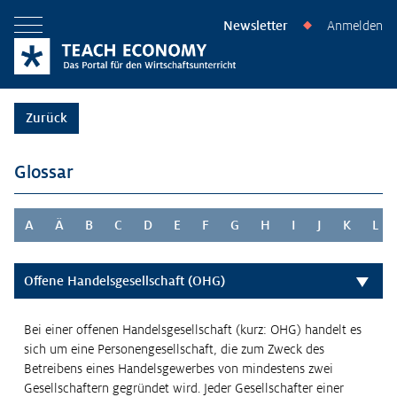
Newsletter
Anmelden
◆
Menü öffnen
Zurück
Glossar
A
Ä
B
C
D
E
F
G
H
I
J
K
L
Offene Handelsgesellschaft (OHG)
Bei einer offenen Handelsgesellschaft (kurz: OHG) handelt es
sich um eine Personengesellschaft, die zum Zweck des
Betreibens eines Handelsgewerbes von mindestens zwei
Gesellschaftern gegründet wird. Jeder Gesellschafter einer