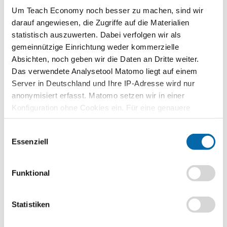
Outright Monetary Transactions (OMT)
Um Teach Economy noch besser zu machen, sind wir
darauf angewiesen, die Zugriffe auf die Materialien
statistisch auszuwerten. Dabei verfolgen wir als
gemeinnützige Einrichtung weder kommerzielle
Absichten, noch geben wir die Daten an Dritte weiter.
Zugehörige Unterrichtseinheiten
Das verwendete Analysetool Matomo liegt auf einem
Unternehmung – welche Rechtsform ist die
Server in Deutschland und Ihre IP-Adresse wird nur
Richtige?
anonymisiert erfasst. Matomo setzen wir in einer
Konfiguration ohne Cookies ein. Für eine genauere
Analyse bitte wir Sie, auch den optional wählbaren
Einwilligungsauswahl
Statistik-Cookies zuzustimmen.
Zu den grundlegenden Unternehmensentscheidungen bei der
Essenziell
Gründung oder auch bei erfolgreichem Wachstum eines
Unternehmens gehört die Wahl der richtigen Rechtsform. Die
Schülerinnen und Schüler schlüpf…
Funktional
Weiterlesen
Karrierestart im Netz: Was muss ich beachten?
Statistiken