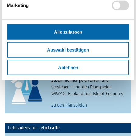
Marketing
Die Art und Weise, wie Menschen ihren Lebensunterhalt
verdienen, verändert sich rasant. Jedes Jahr entscheiden sich
immer mehr Menschen für eine Karriere im Netz – auch in
Alle zulassen
Deutschland. Dabei spielt d…
Weiterlesen
Auswahl bestätigen
Planspiele
Ablehnen
Spielerisch wirtschaftliche
Zusammenhänge erfahren und
verstehen – mit den Planspielen
WIWAG, Ecoland und Isle of Economy
Zu den Planspielen
Lehrvideos für Lehrkräfte