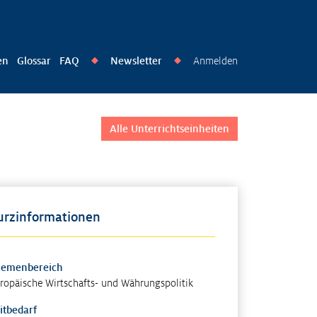
en
Glossar
FAQ
Newsletter
Anmelden
◆
◆
Alle Unterrichtseinheiten
urzinformationen
hemenbereich
ropäische Wirtschafts- und Währungspolitik
itbedarf