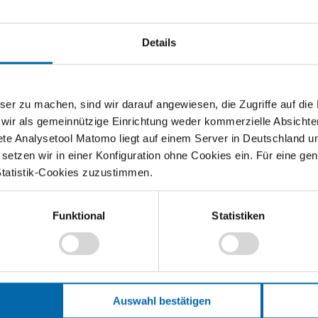
M
Pa
se
Wirtschaftsquiz
Details
Fo
PD
Sc
Ab
zu machen, sind wir darauf angewiesen, die Zugriffe auf die Ma
Mit dem Teach Economy Wirtschaftsquiz können
Ka
 wir als gemeinnützige Einrichtung weder kommerzielle Absichte
Sie das Wissen Ihrer Klassen testen. Der Spielanreiz
Pr
ete Analysetool Matomo liegt auf einem Server in Deutschland u
ist groß. Denn Ihre Schülerinnen und Schüler
etzen wir in einer Konfiguration ohne Cookies ein. Für eine gen
sammeln nicht nur Punkte für sich selbst, sondern
Er
Statistik-Cookies zuzustimmen.
treten…
20
sen
Weiterlesen
Funktional
Statistiken
Auswahl bestätigen
h – Die Rolle der
und flexibler