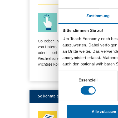
Das Auf und Ab der Wechselkur
Zustimmung
interaktiv
Bitte stimmen Sie zu!
Um Teach Economy noch besser 
Ob Reisen ins Ausland, weltweite Investitionen
auszuwerten. Dabei verfolgen
von Unternehmen, internationale Kapitalanlagen
an Dritte weiter. Das verwend
oder Importe- und Exporte im Außenhandel,
anonymisiert erfasst. Matomo s
Wechselkurse spielen in der Weltwirtschaft eine
auch den optional wählbaren 
wichtige Rolle.…
Weiterle
Einwilligungsauswahl
Essenziell
So könnte es weitergehen
Alle zulassen
Wechselkurssysteme im Vergleic
Zentralbank in Systemen fester 