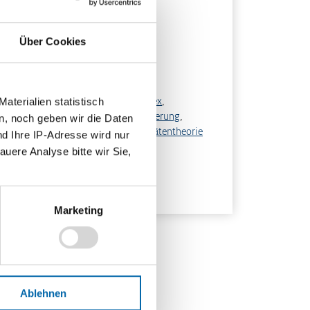
ethoden
rtnerpuzzle
Über Cookies
rmat
F-Datei
hlagwörter
wertung
,
Aufwertung
,
Big-Mac-Index
,
terialien statistisch
ufkraftparitätentheorie
,
Mengennotierung
,
n, noch geben wir die Daten
eisnotierung
,
Wechselkurs
,
Zinsparitätentheorie
nd Ihre IP-Adresse wird nur
auere Analyse bitte wir Sie,
scheinungsjahr
19
Marketing
Ablehnen