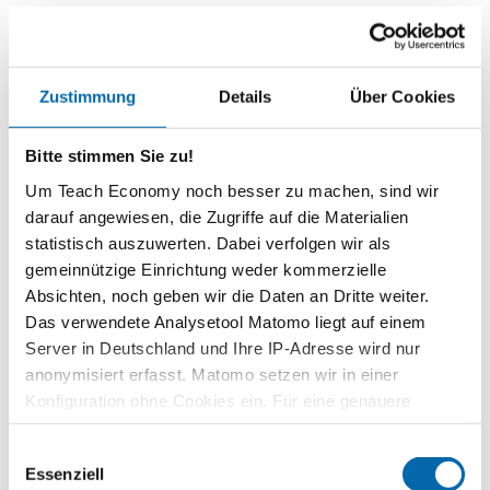
Facebook: Kartellamt schränkt Datensammlung
ein
Zustimmung
Details
Über Cookies
Der Ausschnitt aus der Tagesschau „Facebook: Kartellamt schränkt
Bitte stimmen Sie zu!
Datensammlung ein“ gibt einen Einblick in die Entwicklung des
Um Teach Economy noch besser zu machen, sind wir
Konflikts zwischen Facebook und dem Bundeskartellamt.
darauf angewiesen, die Zugriffe auf die Materialien
Facebook sammelte …
statistisch auszuwerten. Dabei verfolgen wir als
Weiterlesen
gemeinnützige Einrichtung weder kommerzielle
Absichten, noch geben wir die Daten an Dritte weiter.
Facebook muss das Datensammeln stoppen
Das verwendete Analysetool Matomo liegt auf einem
Server in Deutschland und Ihre IP-Adresse wird nur
anonymisiert erfasst. Matomo setzen wir in einer
Konfiguration ohne Cookies ein. Für eine genauere
Der Ausschnitt aus der Tagesschau „Facebook muss das
Analyse bitte wir Sie, auch den optional wählbaren
Datensammeln stoppen“ gibt einen Einblick in die Entwicklung
Einwilligungsauswahl
Statistik-Cookies zuzustimmen.
des Konflikts zwischen Facebook und dem Bundeskartellamt. Der
Essenziell
Bundesgerichtshof (BGH) …