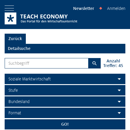
Newsletter
Anmelden
◆
Menü öffnen
Zurück
Detailsuche
Anzahl
Suchbegriff
Treffer: 45
Suchen
Themenbereich
Stufe
Bundesland
Format