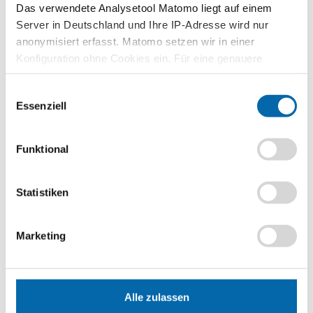
Das verwendete Analysetool Matomo liegt auf einem
Zeitbedarf
Server in Deutschland und Ihre IP-Adresse wird nur
individuell
anonymisiert erfasst. Matomo setzen wir in einer
Konfiguration ohne Cookies ein. Für eine genauere
Stufen
Analyse bitte wir Sie, auch den optional wählbaren
Sekundarstufe II
Einwilligungsauswahl
Statistik-Cookies zuzustimmen.
Sekundarstufe I
Essenziell
Format
Quiz
Funktional
Technische Voraussetzungen
Aktueller Browser (Firefox, Chrome, Safari)
Statistiken
Erscheinungsjahr
2019
Marketing
Planspiele
Alle zulassen
Spielerisch wirtschaftliche