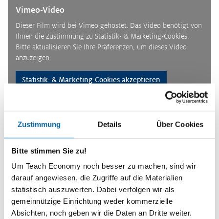
Vimeo-Video
Dieser Film wird bei Vimeo gehostet. Das Video benötigt von
Ihnen die Zustimmung zu Statistik- & Marketing-Cookies.
Bitte aktualisieren Sie Ihre Präferenzen, um dieses Video
anzuzeigen.
Statistik- & Marketing-Cookies akzeptieren
Ansehen
Feedback
Zustimmung
Details
Über Cookies
Kurzinformationen
Bitte stimmen Sie zu!
Themenbereiche
Um Teach Economy noch besser zu machen, sind wir
Grundannahmen ökonomischen Denkens, Soziale Marktwirtschaft,
darauf angewiesen, die Zugriffe auf die Materialien
Wirtschaftspolitik, Wirtschaftliche Globalisierung, Europäische
statistisch auszuwerten. Dabei verfolgen wir als
Wirtschafts- und Währungspolitik, Die Unternehmung,
gemeinnützige Einrichtung weder kommerzielle
Berufsorientierung, Berufs- und Arbeitswelt, Haushalt, Konsum &
Absichten, noch geben wir die Daten an Dritte weiter.
Geld