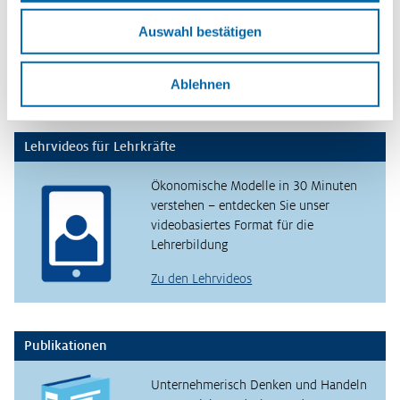
Zusammenhänge erfahren und
verstehen – mit den Planspielen
Auswahl bestätigen
WIWAG, Ecoland und Isle of Economy
Zu den Planspielen
Ablehnen
Lehrvideos für Lehrkräfte
Ökonomische Modelle in 30 Minuten
verstehen – entdecken Sie unser
videobasiertes Format für die
Lehrerbildung
Zu den Lehrvideos
Publikationen
Unternehmerisch Denken und Handeln