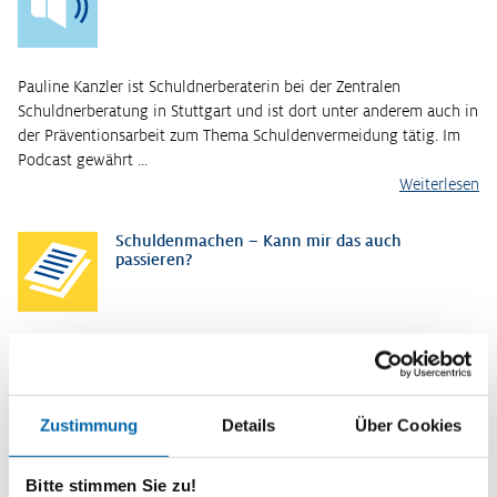
Pauline Kanzler ist Schuldnerberaterin bei der Zentralen
Schuldnerberatung in Stuttgart und ist dort unter anderem auch in
der Präventionsarbeit zum Thema Schuldenvermeidung tätig. Im
Podcast gewährt …
Weiterlesen
Schuldenmachen – Kann mir das auch
passieren?
Die einen sind Sparfüchse und erfüllen sich Wünsche mit ihrem
Ersparten. Die anderen möchten nicht so lange warten und leihen
sich Geld, das sie dann in Raten zurückzahlen. Das kann gut
gehen, muss es…
Zustimmung
Details
Über Cookies
Weiterlesen
Bitte stimmen Sie zu!