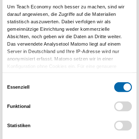
Um jeden Preis? So geht nachhaltiger
Um Teach Economy noch besser zu machen, sind wir
Fleischkonsum
darauf angewiesen, die Zugriffe auf die Materialien
statistisch auszuwerten. Dabei verfolgen wir als
gemeinnützige Einrichtung weder kommerzielle
Nachhaltigkeit ist ein Zukunftsthema und aus dem
Absichten, noch geben wir die Daten an Dritte weiter.
Wirtschaftsunterricht nicht mehr wegzudenken. Jugendliche sind
Das verwendete Analysetool Matomo liegt auf einem
an diesem Thema sehr interessiert, was z. B. auch ihr Engagement
Server in Deutschland und Ihre IP-Adresse wird nur
für „Fridays for Future…
anonymisiert erfasst. Matomo setzen wir in einer
Weiterlesen
Konfiguration ohne Cookies ein. Für eine genauere
Analyse bitte wir Sie, auch den optional wählbaren
Auf dem Schaden sitzen bleiben? – Rechte und
Einwilligungsauswahl
Statistik-Cookies zuzustimmen.
Pflichten bei Kaufvertragsstörungen
Essenziell
Funktional
Ob beim Brötchenkauf, am Kiosk oder im Fitnessstudio – jeden
Tag schließen wir mehrere Verträge ab. Meistens handelt es sich
dabei um Verbraucherverträge, bei denen ein Partner der
Statistiken
Unternehmer und der…
Weiterlesen