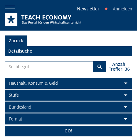
Newsletter
Anmelden
◆
Menü öffnen
Zurück
Detailsuche
Anzahl
Suchbegriff
Treffer: 36
Suchen
Themenbereich
Stufe
Bundesland
Format