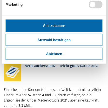
Marketing
Econovela: Verbraucherschutz – Da braucht man
kein Karma
Alle zulassen
In dieser Episode der Econovela „Was kostet die Welt“ hat Selina
ein Problem: Ihr neues Hoverboard explodiert – nur schlechtes
Auswahl bestätigen
Karma oder steckt doch mehr dahinter? Zum Glück schaltet sich
ein smarter…
Weiterlesen
Ablehnen
Verbraucherschutz – reicht gutes Karma aus?
Ein Leben ohne Konsum ist in unserer Welt kaum denkbar. Allein
Kinder im Alter zwischen 4 und 13 Jahren verfügen, so die
Ergebnisse der Kinder-Medien-Studie 2021, über eine Kaufkraft
von rund 3,3 Mill…