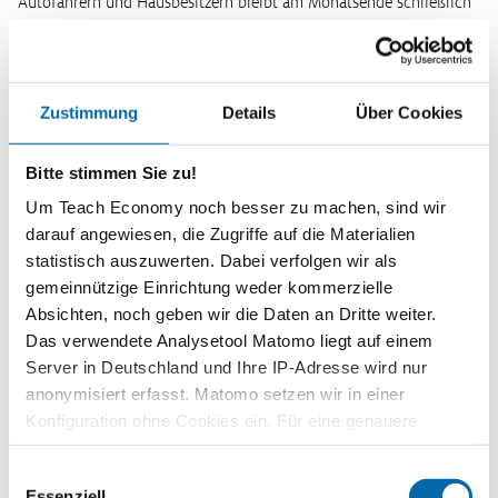
Autofahrern und Hausbesitzern bleibt am Monatsende schließlich
deutlich mehr i…
Weiterlesen
Markt und Umwelt – Ökonomie versus
Zustimmung
Details
Über Cookies
Ökologie?
Bitte stimmen Sie zu!
Um Teach Economy noch besser zu machen, sind wir
Der Markt gilt allgemein als ein sehr effizientes Instrument, um
darauf angewiesen, die Zugriffe auf die Materialien
wirtschaftliche Aktivitäten zum Wohle aller zu koordinieren.
statistisch auszuwerten. Dabei verfolgen wir als
Darüber hinaus werden dem Markt weitere positive Attribute
gemeinnützige Einrichtung weder kommerzielle
zugeordnet. So …
Absichten, noch geben wir die Daten an Dritte weiter.
Weiterlesen
Das verwendete Analysetool Matomo liegt auf einem
Server in Deutschland und Ihre IP-Adresse wird nur
Wetterextreme nehmen zu!
anonymisiert erfasst. Matomo setzen wir in einer
Konfiguration ohne Cookies ein. Für eine genauere
Analyse bitte wir Sie, auch den optional wählbaren
Einwilligungsauswahl
Statistik-Cookies zuzustimmen.
"Die Wetterextreme nehmen zu, und das ist das, was uns in Atem
Essenziell