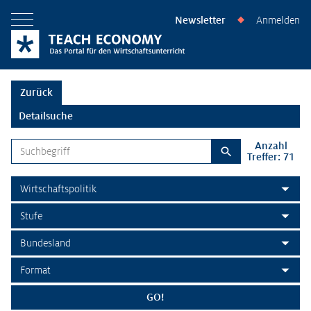
Newsletter
Anmelden
◆
Menü öffnen
Zurück
Detailsuche
Anzahl
Suchbegriff
Treffer: 71
Suchen
Themenbereich
Stufe
Bundesland
Format