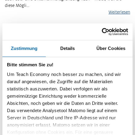
diese Mögli…
Weiterlesen
Influencer-Marketing – Das Ende der
Konsumentensouveränität?
Zustimmung
Details
Über Cookies
Kaufentscheidungen von Jugendlichen und jungen Erwachsenen
werden durch soziale Netzwerke wie Instagram, durch YouTuber
Bitte stimmen Sie zu!
und Blogger beeinflusst. Dabei spielt die Influencer-Werbung eine
Um Teach Economy noch besser zu machen, sind wir
wesentliche Ro…
darauf angewiesen, die Zugriffe auf die Materialien
Weiterlesen
statistisch auszuwerten. Dabei verfolgen wir als
gemeinnützige Einrichtung weder kommerzielle
Videopodcast: Werbung durch Influencer
Absichten, noch geben wir die Daten an Dritte weiter.
Das verwendete Analysetool Matomo liegt auf einem
Server in Deutschland und Ihre IP-Adresse wird nur
anonymisiert erfasst. Matomo setzen wir in einer
Jung und hip – das ist das Bild, das die meisten Influencerinnen
Konfiguration ohne Cookies ein. Für eine genauere