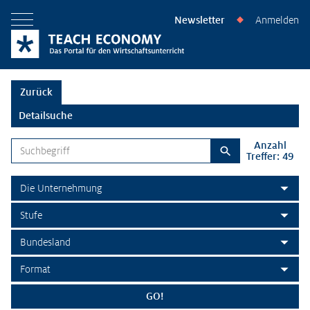
Newsletter
Anmelden
◆
Menü öffnen
Zurück
Detailsuche
Anzahl
Suchbegriff
Treffer: 49
Suchen
Themenbereich
Stufe
Bundesland
Format