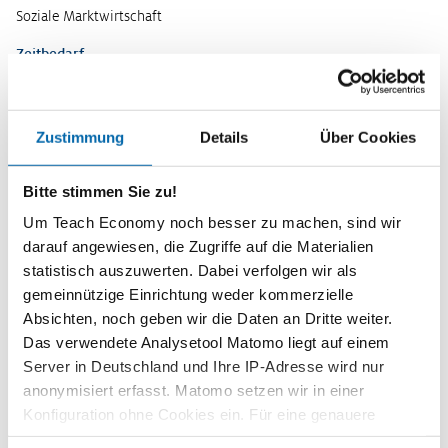
Soziale Marktwirtschaft
Zeitbedarf
2 Unterrichtsstunden
Stufen
Sekundarstufe I
Zustimmung
Details
Über Cookies
Gymnasium 9/10
Bitte stimmen Sie zu!
Vorwissen
Deutscher Sozialstaat
Um Teach Economy noch besser zu machen, sind wir
darauf angewiesen, die Zugriffe auf die Materialien
Kompetenzen
statistisch auszuwerten. Dabei verfolgen wir als
Die Schülerinnen und Schüler …
gemeinnützige Einrichtung weder kommerzielle
verschaffen sich einen Überblick ihrer Rentensituation.
Absichten, noch geben wir die Daten an Dritte weiter.
Das verwendete Analysetool Matomo liegt auf einem
erarbeiten die Funktion und Probleme des gesetzlichen
Server in Deutschland und Ihre IP-Adresse wird nur
Rentensystems.
anonymisiert erfasst. Matomo setzen wir in einer
überprüfen verschiedene Formen der privaten Altersvorsorge.
Konfiguration ohne Cookies ein. Für eine genauere
beurteilen das für sie sinnvollste Vorsorgemodell.
Analyse bitte wir Sie, auch den optional wählbaren