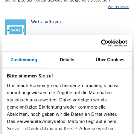
Stellung zu dem Urteil des Oberlandesgericht Düsseldorf.
Weiterlesen
Wirtschaftsquiz
Mit dem Teach Economy Wirtschaftsquiz können Sie das Wissen
Ihrer Klassen testen. Der Spielanreiz ist groß. Denn Ihre
Zustimmung
Details
Über Cookies
Schülerinnen und Schüler sammeln nicht nur Punkte für sich
selbst, sondern treten…
Bitte stimmen Sie zu!
Weiterlesen
Kurzinformationen
Um Teach Economy noch besser zu machen, sind wir
darauf angewiesen, die Zugriffe auf die Materialien
Themenbereich
statistisch auszuwerten. Dabei verfolgen wir als
Soziale Marktwirtschaft
gemeinnützige Einrichtung weder kommerzielle
Absichten, noch geben wir die Daten an Dritte weiter.
Zeitbedarf
Das verwendete Analysetool Matomo liegt auf einem
3 Unterrichtsstunden
Server in Deutschland und Ihre IP-Adresse wird nur