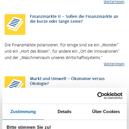
Weiterlesen
Finanzmärkte II – Sollen die Finanzmärkte an
die kurze oder lange Leine?
Die Finanzmärkte polarisieren: Für einige sind sie ein „Monster“
und ein „Hort des Bösen“, für andere ein „Ort der Innovationen“
und der „Maschinenraum unseres Wirtschaftssystems.“
Weiterlesen
Markt und Umwelt – Ökonomie versus
Ökologie?
Der Markt gilt allgemein als ein sehr effizientes Instrument, um
Zustimmung
Details
Über Cookies
wirtschaftliche Aktivitäten zum Wohle aller zu koordinieren.
Darüber hinaus werden dem Markt weitere positive Attribute
zugeordnet. So…
Bitte stimmen Sie zu!