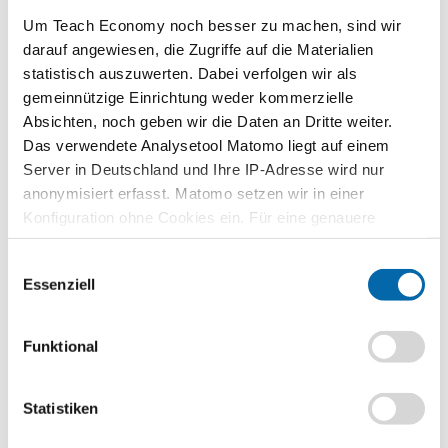
Weiterlesen
Um Teach Economy noch besser zu machen, sind wir
darauf angewiesen, die Zugriffe auf die Materialien
Planspiel Wirtschaftsordnung: Die Gestaltung
statistisch auszuwerten. Dabei verfolgen wir als
einer neuen Welt
gemeinnützige Einrichtung weder kommerzielle
Absichten, noch geben wir die Daten an Dritte weiter.
Das verwendete Analysetool Matomo liegt auf einem
Was bringt Menschen dazu, sich Gedanken über eine
Server in Deutschland und Ihre IP-Adresse wird nur
Wirtschaftsordnung zu machen? Sollte man nicht ganz nach dem
anonymisiert erfasst. Matomo setzen wir in einer
Smith’schen Prinzip der unsichtbaren Hand des Marktes die
Konfiguration ohne Cookies ein. Für eine genauere
Wirtschaftssubjekte gewähren …
Analyse bitte wir Sie, auch den optional wählbaren
Weiterlesen
Einwilligungsauswahl
Statistik-Cookies zuzustimmen.
Kurzinformationen
Essenziell
Themenbereiche
Soziale Marktwirtschaft, Wirtschaftspolitik
Funktional
Referent
Prof. Dr. Mario Mechtel
Statistiken
Zeitbedarf