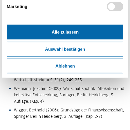
37:44 Minuten
Marketing
Literaturtipps
Akerlof, G. A. (1970): The Market for Lemons: Quality
Uncertainty and the Market Mechanism. In: Quarterly Journal
Alle zulassen
of Economics. Band 84, Nr. 3, S. 488-500.
Schmale, Ingrid (2009): Institutionelle Diversität ist wichtig,
Auswahl bestätigen
Wirtschaftsdienst 89, S. 765-769.
Wambach, A. / Weche, J. (2018): Hat Deutschland ein
Marktmachtproblem? Wirtschaftsdienst 98, S. 791-798.
Ablehnen
Weimann, Joachim (2002): Externe Effekte, WISU - Das
Wirtschaftsstudium S. 31(2), 249-255.
Weimann, Joachim (2009): Wirtschaftspolitik: Allokation und
kollektive Entscheidung, Springer, Berlin Heidelberg, 5.
Auflage. (Kap. 4)
Wigger, Berthold (2006): Grundzüge der Finanzwissenschaft,
Springer Berlin Heidelberg, 2. Auflage. (Kap. 2-7)