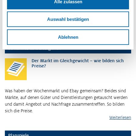
Modellbildung
,
Neid
,
Rationalität(sbegriff)
,
Ultimatumspiel
,
Alle zulassen
Verteilungsspiele
Erscheinungsjahr
Auswahl bestätigen
2022
Ablehnen
So könnte es weitergehen
Der Markt im Gleichgewicht – wie bilden sich
Preise?
Was haben der Wochenmarkt und Ebay gemeinsam? Beides sind
Märkte, auf denen Güter und Dienstleistungen getauscht werden
und damit Angebot und Nachfrage zusammentreffen. So bilden
sich die Preise.
Weiterlesen
Planspiele