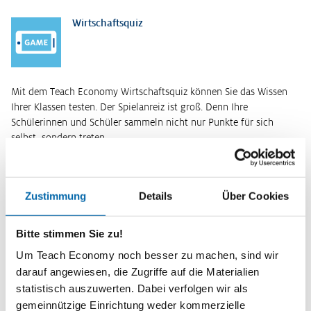
Wirtschaftsquiz
Mit dem Teach Economy Wirtschaftsquiz können Sie das Wissen
Ihrer Klassen testen. Der Spielanreiz ist groß. Denn Ihre
Schülerinnen und Schüler sammeln nicht nur Punkte für sich
selbst, sondern treten…
Weiterlesen
Kurzinformationen
Zustimmung
Details
Über Cookies
Themenbereich
Grundannahmen ökonomischen Denkens
Bitte stimmen Sie zu!
Zeitbedarf
Um Teach Economy noch besser zu machen, sind wir
2 -3 Unterrichtsstunden
darauf angewiesen, die Zugriffe auf die Materialien
Stufe
statistisch auszuwerten. Dabei verfolgen wir als
Sekundarstufe II
gemeinnützige Einrichtung weder kommerzielle