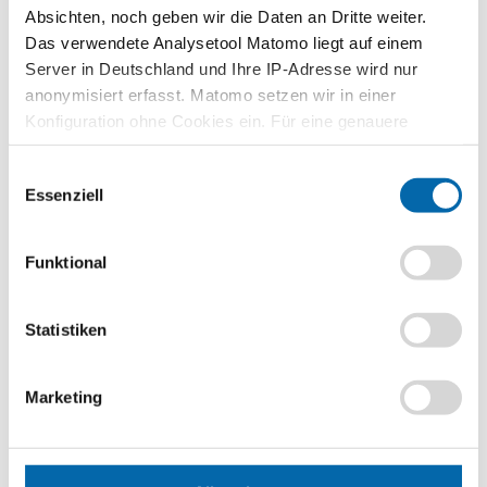
Absichten, noch geben wir die Daten an Dritte weiter.
Vorwissen
Das verwendete Analysetool Matomo liegt auf einem
Knappheitsprinzip, Kosten-Nutzen-Analyse, Opportunitätskosten
Server in Deutschland und Ihre IP-Adresse wird nur
Kompetenzen
anonymisiert erfasst. Matomo setzen wir in einer
Die Schülerinnen und Schüler …
Konfiguration ohne Cookies ein. Für eine genauere
Analyse bitte wir Sie, auch den optional wählbaren
erläutern das Modell des Homo oeconomicus und
Einwilligungsauswahl
Statistik-Cookies zuzustimmen.
konkurrierende Modelle.
Essenziell
erklären die Kritik des Ultimatumspiels am Modell des Homo
oeconomicus.
Funktional
beurteilen die Folgen für die ökonomische Theoriebildung.
Methoden
Statistiken
Fishbowl-Diskussion
,
Rollenspiel
Format
Marketing
PDF-Datei
Schlagwörter
Diktatorspiel
,
Fairness
,
Homo oeconomicus
,
Homo reciprocans
,