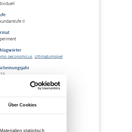
dividuell
ufe
kundarstufe II
rmat
periment
hlagwörter
mo oeconomicus
,
Ultimatumspiel
scheinungsjahr
22
Über Cookies
terialien statistisch