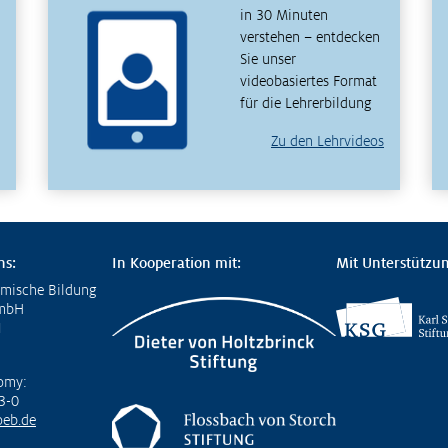
in 30 Minuten
verstehen – entdecken
Sie unser
videobasiertes Format
für die Lehrerbildung
Zu den Lehrvideos
ns:
In Kooperation mit:
Mit Unterstützun
omische Bildung
GmbH
1
omy:
3-0
eb.de