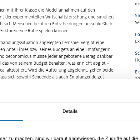
in
en mit Ihrer Klasse die Modellannahmen auf den
St
mmt der experimentellen Wirtschaftsforschung und simuliert
Se
b sich Menschen bei ihren Entscheidungen ausschließlich
Faktoren eine Rolle spielen können.
Fo
Ex
erhandlungssituation angelegten Lernspiel vergibt eine
n Anteil ihres bzw. seines Budgets an eine Empfängerin
Sc
omo oeconomicus müsste jeder angebotene Betrag dankbar
Ho
ll das von seinem Budget behalten, was er nicht abgibt –
l akzeptiert. Wird die Aufteilung abgelehnt, gehen beide
Er
r, dass sich sowohl Sendende als auch Empfangende gut
20
. akzeptieren wollen.
getroffen werden, variieren dabei von Runde zu Runde und
scheidungen u. a. von kulturell geprägten Vorstellungen
Details
zu machen, sind wir darauf angewiesen, die Zugriffe auf die Ma