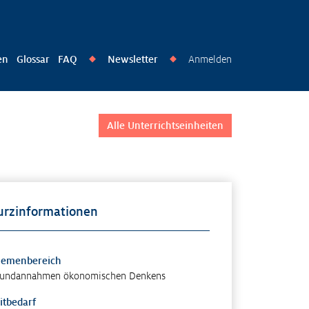
en
Glossar
FAQ
Newsletter
Anmelden
◆
◆
Alle Unterrichtseinheiten
urzinformationen
hemenbereich
undannahmen ökonomischen Denkens
itbedarf