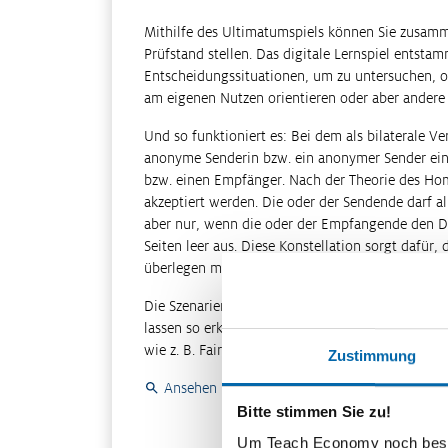
Mithilfe des Ultimatumspiels können Sie zusamm
Prüfstand stellen. Das digitale Lernspiel entsta
Entscheidungssituationen, um zu untersuchen, o
am eigenen Nutzen orientieren oder aber andere 
Und so funktioniert es: Bei dem als bilaterale V
anonyme Senderin bzw. ein anonymer Sender eine
bzw. einen Empfänger. Nach der Theorie des H
akzeptiert werden. Die oder der Sendende darf a
aber nur, wenn die oder der Empfangende den Dea
Seiten leer aus. Diese Konstellation sorgt dafü
überlegen müssen, wie viel Geld sie abgeben bzw
Die Szenarien, unter denen die Entscheidungen 
lassen so erkennen, dass wir uns bei unseren Ent
wie z. B. Fairness leiten lassen.
Zustimmung
Ansehen
Feedback
Bitte stimmen Sie zu!
Um Teach Economy noch besser 