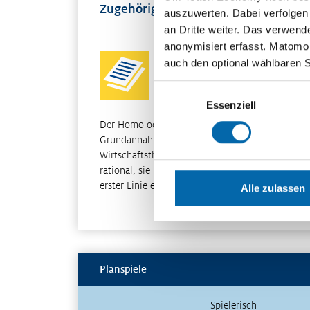
Zugehöriges Material
auszuwerten. Dabei verfolgen
an Dritte weiter. Das verwend
anonymisiert erfasst. Matomo s
Homo oeconomicus – Zeit für d
auch den optional wählbaren 
Abschied?
Einwilligungsauswahl
Essenziell
Der Homo oeconomicus verkörpert die
Grundannahmen der klassischen
Wirtschaftstheorie: Die Menschen handeln
rational, sie maximieren ihren Nutzen. Er ist in
erster Linie ein Modell: Dieses vereinfach…
Alle zulassen
Weiterle
Planspiele
Spielerisch