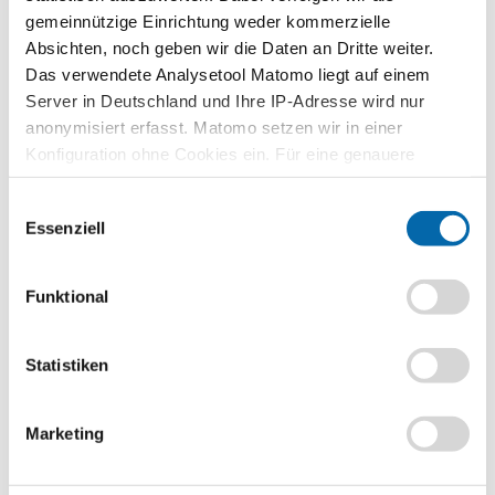
gemeinnützige Einrichtung weder kommerzielle
Stufe
Sekundarstufe II
Absichten, noch geben wir die Daten an Dritte weiter.
Das verwendete Analysetool Matomo liegt auf einem
Vorwissen
Server in Deutschland und Ihre IP-Adresse wird nur
Umweltschutz, Magisches Viereck / Sechseck
anonymisiert erfasst. Matomo setzen wir in einer
Konfiguration ohne Cookies ein. Für eine genauere
Kompetenzen
Die Schülerinnen und Schüler ...
Analyse bitte wir Sie, auch den optional wählbaren
Einwilligungsauswahl
Statistik-Cookies zuzustimmen.
analysieren den Handlungsbedarf zum Klimaschutz und
Essenziell
nehmen Stellung zum Thema.
stellen Vermutungen zur Gestaltung von nachhaltigem
Funktional
Wirtschaftswachstum an.
nehmen einen Podcast zum Thema „Green Economy“ anhand
verschiedener Unternehmensstrategien auf.
Statistiken
Methoden
Podcast erstellen
Marketing
Format
PDF-Datei