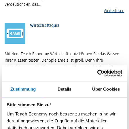
verdeuticht er, das…
Weiterlesen
Wirtschaftsquiz
Mit dem Teach Economy Wirtschaftsquiz können Sie das Wissen
Ihrer Klassen testen. Der Spielanreiz ist groß. Denn Ihre
Schülerinnen und Schüler sammeln nicht nur Punkte für sich
selbst, sondern treten…
Weiterlesen
Kurzinformationen
Zustimmung
Details
Über Cookies
Themenbereich
Bitte stimmen Sie zu!
Wirtschaftspolitik
Um Teach Economy noch besser zu machen, sind wir
Zeitbedarf
darauf angewiesen, die Zugriffe auf die Materialien
2 Unterrichtsstunden
statistisch auszuwerten. Dabei verfolgen wir als