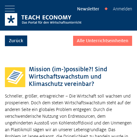
Newsletter
Anmelden
◆
Menü öffnen
Zurück
Alle Unterrichtseinheiten
Mission (im-)possible?! Sind
Wirtschaftswachstum und
Klimaschutz vereinbar?
Schneller, größer, ertragreicher – Die Wirtschaft soll wachsen und
prosperieren. Doch dem steten Wirtschaftswachstum steht auf der
anderen Seite ein globales Problem entgegen: Durch die
verschwenderische Nutzung von Erdressourcen, dem
ungehinderten Ausstoß von Kohlenstoffdioxid und den Unmengen
an Plastikmüll sägen wir an unserer Lebensgrundlage. Das
Problem ist lange erkannt, die Dringlichkeit zu handeln wurde in