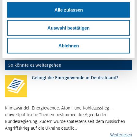
Alle zulassen
Schlagwörter
Green Economy
,
Klimaschutzgesetz
,
Pariser Klimaabkommen
,
UN-
Klimakonferenz
,
Wirtschaftswachstum
Auswahl bestätigen
Erscheinungsjahr
2022
Ablehnen
So könnte es weitergehen
Gelingt die Energiewende in Deutschland?
Klimawandel, Energiewende, Atom- und Kohleausstieg –
umweltpolitische Themen bestimmen die Agenda der
Bundesregierung. Zudem wurde spätestens seit dem russischen
Angriffskrieg auf die Ukraine deutlic…
Weiterlesen