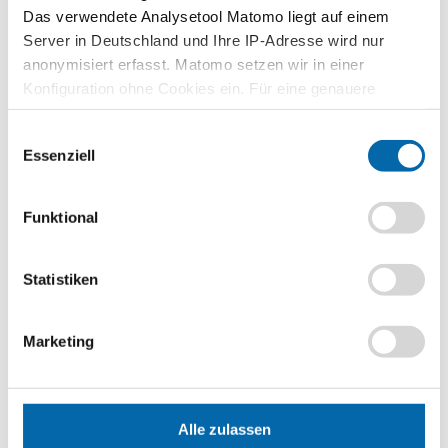
Das verwendete Analysetool Matomo liegt auf einem
Zusammenhänge erfahren und
verstehen – mit den Planspielen
Server in Deutschland und Ihre IP-Adresse wird nur
WIWAG, Ecoland und Isle of Economy
anonymisiert erfasst. Matomo setzen wir in einer
Konfiguration ohne Cookies ein. Für eine genauere
Zu den Planspielen
Analyse bitte wir Sie, auch den optional wählbaren
Einwilligungsauswahl
Statistik-Cookies zuzustimmen.
Essenziell
Lehrvideos für Lehrkräfte
Funktional
Ökonomische Modelle in 30 Minuten
verstehen – entdecken Sie unser
videobasiertes Format für die
Statistiken
Lehrerbildung
Zu den Lehrvideos
Marketing
Publikationen
Alle zulassen
Unternehmerisch Denken und Handeln