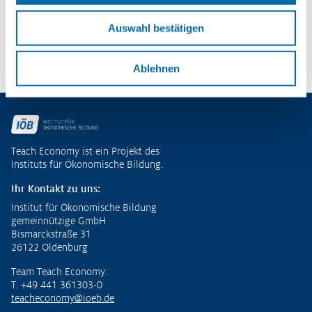
– Potenziale entdecken und
ökonomische Kompetenzen entwickeln
Auswahl bestätigen
Zu den Publikationen
Ablehnen
Fußzeile
Teach Economy ist ein Projekt des
Instituts für Ökonomische Bildung.
Ihr Kontakt zu uns:
Institut für Ökonomische Bildung
gemeinnützige GmbH
Bismarckstraße 31
26122 Oldenburg
Team Teach Economy:
T. +49 441 361303-0
teacheconomy@ioeb.de