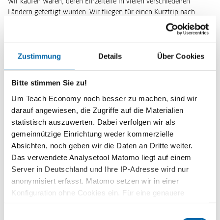
Wir kaufen Waren, deren Einzelteile in vielen verschiedenen
Ländern gefertigt wurden. Wir fliegen für einen Kurztrip nach
London und erfahren in Echtzeit, was in allen Winkeln dieser Welt
geschieht.
Weiterlesen
Kurzinformationen
Zustimmung
Details
Über Cookies
Themenbereich
Bitte stimmen Sie zu!
Wirtschaftliche Globalisierung
Um Teach Economy noch besser zu machen, sind wir
Zeitbedarf
darauf angewiesen, die Zugriffe auf die Materialien
individuell
statistisch auszuwerten. Dabei verfolgen wir als
gemeinnützige Einrichtung weder kommerzielle
Stufe
Absichten, noch geben wir die Daten an Dritte weiter.
Sekundarstufe II
Das verwendete Analysetool Matomo liegt auf einem
Format
Server in Deutschland und Ihre IP-Adresse wird nur
Interaktiv
anonymisiert erfasst. Matomo setzen wir in einer
Konfiguration ohne Cookies ein. Für eine genauere
Schlagwörter
Analyse bitte wir Sie, auch den optional wählbaren
Arbeitsteilung
,
Globalisierung
Einwilligungsauswahl
Statistik-Cookies zuzustimmen.