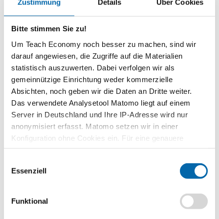
Zustimmung
Details
Über Cookies
Zeitbedarf
2 Unterrichtsstunden
Bitte stimmen Sie zu!
Stufe
Um Teach Economy noch besser zu machen, sind wir
Sekundarstufe II
darauf angewiesen, die Zugriffe auf die Materialien
Vorwissen
statistisch auszuwerten. Dabei verfolgen wir als
Wirtschaftliche Grundbegriffe wie Aktie oder Börse
gemeinnützige Einrichtung weder kommerzielle
Absichten, noch geben wir die Daten an Dritte weiter.
Kompetenzen
Das verwendete Analysetool Matomo liegt auf einem
Die Schülerinnen und Schüler …
Server in Deutschland und Ihre IP-Adresse wird nur
benennen und beschreiben Globalisierungsphänomene in
anonymisiert erfasst. Matomo setzen wir in einer
ihrem Wirkungszusammenhang.
Konfiguration ohne Cookies ein. Für eine genauere
beschreiben und erklären Wechselwirkungen zwischen
Analyse bitte wir Sie, auch den optional wählbaren
Globalisierungsdimensionen.
Einwilligungsauswahl
Statistik-Cookies zuzustimmen.
Essenziell
erklären die zentralen Antriebskräfte und Beschleuniger des
Globalisierungsprozesses.
erkennen, dass der Globalisierungsprozess auch
Funktional
Schattenseiten mit sich bringt und beurteilen die Macht des