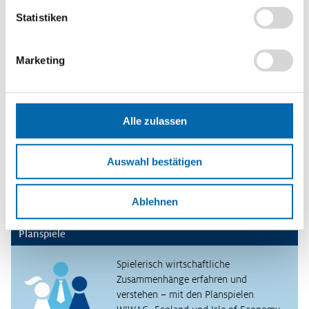
Verbrauchers, den negativen Auswirkungen des Kapitalismus
entgegenzuwirken.
Statistiken
Methoden
Statistikanalyse
,
Talkshow
,
Lernplakat
,
Mindmap
Marketing
Format
PDF-Datei
Alle zulassen
Schlagwörter
Globalisierung
Auswahl bestätigen
Erscheinungsjahr
2017
Ablehnen
Planspiele
Spielerisch wirtschaftliche
Zusammenhänge erfahren und
verstehen – mit den Planspielen