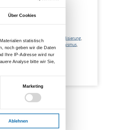
sitionslinie
,
Lernplakat
rmat
Über Cookies
F-Datei
hlagwörter
twicklungsländer
,
Freihandel
,
Globalisierung
,
terialien statistisch
mparative Kostenvorteile
,
Protektionismus
,
n, noch geben wir die Daten
rms of Trade
nd Ihre IP-Adresse wird nur
auere Analyse bitte wir Sie,
scheinungsjahr
19
Marketing
Ablehnen