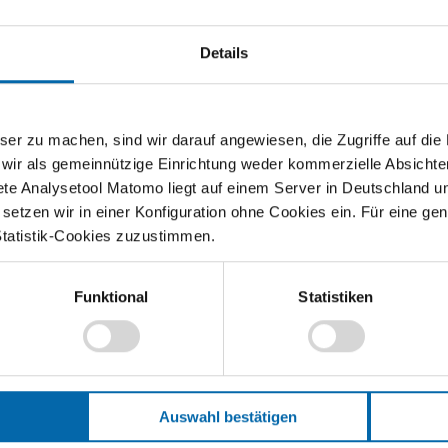
Po
r
Wirtschaftsquiz
Fo
Details
PD
Sc
En
zu machen, sind wir darauf angewiesen, die Zugriffe auf die Ma
Mit dem Teach Economy Wirtschaftsquiz können
Ko
 wir als gemeinnützige Einrichtung weder kommerzielle Absichte
Sie das Wissen Ihrer Klassen testen. Der Spielanreiz
Te
ist groß. Denn Ihre Schülerinnen und Schüler
ete Analysetool Matomo liegt auf einem Server in Deutschland u
sammeln nicht nur Punkte für sich selbst, sondern
etzen wir in einer Konfiguration ohne Cookies ein. Für eine gen
Er
treten…
Statistik-Cookies zuzustimmen.
20
sen
Weiterlesen
Funktional
Statistiken
sser doch Protektionismus
Auswahl bestätigen