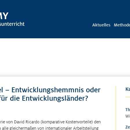
Aktuelles
Method
el – Entwicklungshemmnis oder
K
r die Entwicklungsländer?
T
Wi
orie von David Ricardo (komparative Kostenvorteile) den
Ze
h alle gleichermaßen von internationaler Arbeitsteilung