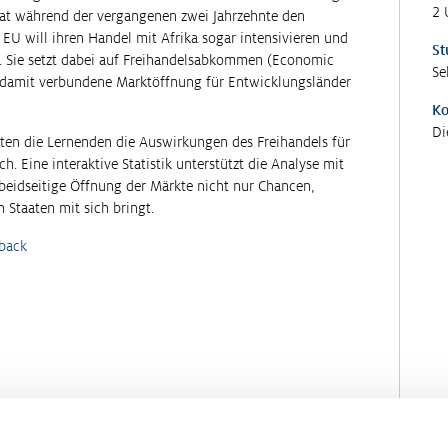
2 
at während der vergangenen zwei Jahrzehnte den
EU will ihren Handel mit Afrika sogar intensivieren und
St
 Sie setzt dabei auf Freihandelsabkommen (Economic
Se
e damit verbundene Marktöffnung für Entwicklungsländer
K
Di
en die Lernenden die Auswirkungen des Freihandels für
h. Eine interaktive Statistik unterstützt die Analyse mit
 beidseitige Öffnung der Märkte nicht nur Chancen,
 Staaten mit sich bringt.
back
M