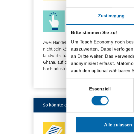
Interaktive Statistik: Agrarsekto
Zustimmung
von Deutschland und Ghana
Bitte stimmen Sie zu!
Um Teach Economy noch besser 
Zwei Handelspartner wie sie unterschiedlicher
auszuwerten. Dabei verfolgen
nicht sein könnten. Auf der einen Seite das stark
landwirtschaftlich geprägte Entwicklungsland
an Dritte weiter. Das verwend
Ghana, auf der anderen Seite das
anonymisiert erfasst. Matomo s
hochindustrialisierte Deu…
auch den optional wählbaren 
Weiterle
Einwilligungsauswahl
Essenziell
So könnte es weitergehen
Welthandel: Freihandel oder be
Alle zulassen