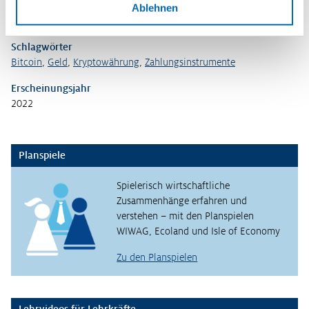
Format
Ablehnen
PDF-Datei
Schlagwörter
Bitcoin
,
Geld
,
Kryptowährung
,
Zahlungsinstrumente
Erscheinungsjahr
2022
Planspiele
Spielerisch wirtschaftliche
Zusammenhänge erfahren und
verstehen – mit den Planspielen
WIWAG, Ecoland und Isle of Economy
Zu den Planspielen
Lehrvideos für Lehrkräfte