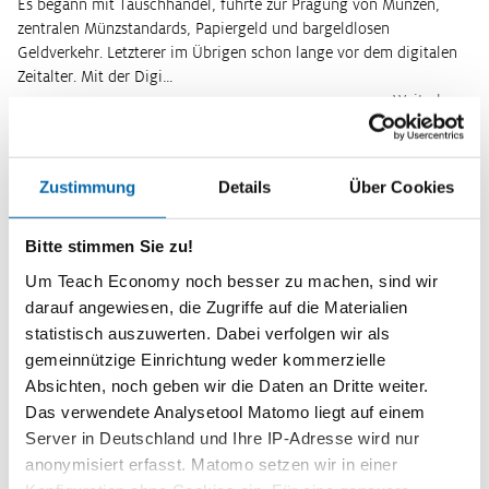
Es begann mit Tauschhandel, führte zur Prägung von Münzen,
zentralen Münzstandards, Papiergeld und bargeldlosen
Geldverkehr. Letzterer im Übrigen schon lange vor dem digitalen
Zeitalter. Mit der Digi…
Weiterlesen
Wirtschaftsquiz
Zustimmung
Details
Über Cookies
Bitte stimmen Sie zu!
Mit dem Teach Economy Wirtschaftsquiz können Sie das Wissen
Um Teach Economy noch besser zu machen, sind wir
Ihrer Klassen testen. Der Spielanreiz ist groß. Denn Ihre
darauf angewiesen, die Zugriffe auf die Materialien
Schülerinnen und Schüler sammeln nicht nur Punkte für sich
statistisch auszuwerten. Dabei verfolgen wir als
selbst, sondern treten…
gemeinnützige Einrichtung weder kommerzielle
Weiterlesen
Kurzinformationen
Absichten, noch geben wir die Daten an Dritte weiter.
Das verwendete Analysetool Matomo liegt auf einem
Server in Deutschland und Ihre IP-Adresse wird nur
Themenbereich
Europäische Wirtschafts- und Währungspolitik
anonymisiert erfasst. Matomo setzen wir in einer