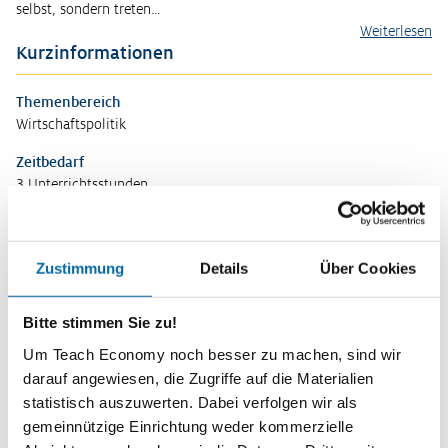
selbst, sondern treten…
Weiterlesen
Kurzinformationen
Themenbereich
Wirtschaftspolitik
Zeitbedarf
3 Unterrichtsstunden
Stufe
Sekundarstufe II
Zustimmung
Details
Über Cookies
Vorwissen
Arbeitslosigkeit (konjunkturell, strukturell), Außenwirtschaft,
Bitte stimmen Sie zu!
Konjunktur, Preisniveaustabilität,
Wirtschaftskreislauf
Um Teach Economy noch besser zu machen, sind wir
darauf angewiesen, die Zugriffe auf die Materialien
Kompetenzen
statistisch auszuwerten. Dabei verfolgen wir als
Die Schülerinnen und Schüler …
gemeinnützige Einrichtung weder kommerzielle
beschreiben die Entstehungsgeschichte des Stabilitäts- und