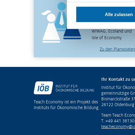
wirtschaftliche
Zusammenhänge
Alle zulassen
erfahren und verstehen
– mit den Planspielen
WIWAG, Ecoland und
Isle of Economy
Zu den Planspielen
Ihr Kontakt zu u
Institut für Ökon
Fußzeile
gemeinnützige 
Bismarckstraße 3
Teach Economy ist ein Projekt des
26122 Oldenburg
Instituts für Ökonomische Bildung.
Team Teach Econ
T. +49 441 36130
teacheconomy@io