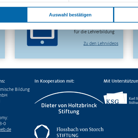
in 30 Minuten
verstehen – entdecken
Auswahl bestätigen
Sie unser
videobasiertes Format
für die Lehrerbildung
Zu den Lehrvideos
ns:
In Kooperation mit:
Mit Unterstützun
omische Bildung
GmbH
1
omy:
3-0
eb.de