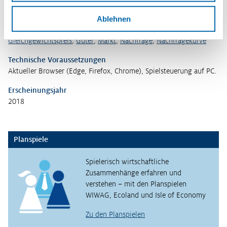
Ablehnen
Schlagwörter
Angebot
,
Angebotskurven
,
Gleichgewichtsmenge
,
Gleichgewichtspreis
,
Güter
,
Markt
,
Nachfrage
,
Nachfragekurve
Technische Voraussetzungen
Aktueller Browser (Edge, Firefox, Chrome), Spielsteuerung auf PC.
Erscheinungsjahr
2018
Planspiele
Spielerisch wirtschaftliche
Zusammenhänge erfahren und
verstehen – mit den Planspielen
WIWAG, Ecoland und Isle of Economy
Zu den Planspielen