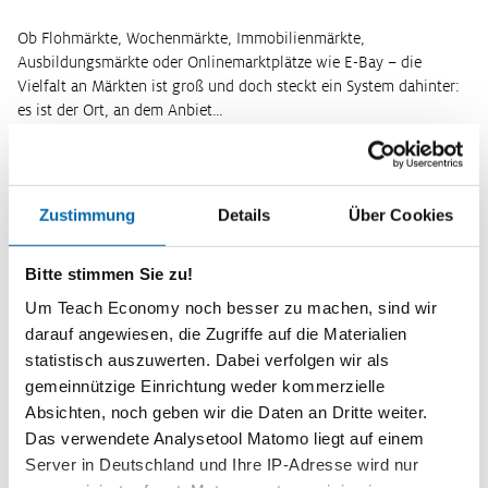
Ob Flohmärkte, Wochenmärkte, Immobilienmärkte,
Ausbildungsmärkte oder Onlinemarktplätze wie E-Bay – die
Vielfalt an Märkten ist groß und doch steckt ein System dahinter:
es ist der Ort, an dem Anbiet…
Weiterlesen
Wie bilden sich Preise auf dem vollkommenen
Markt?
Zustimmung
Details
Über Cookies
Bitte stimmen Sie zu!
Ob Flohmärkte, Wochenmärkte, Immobilienmärkte,
Um Teach Economy noch besser zu machen, sind wir
Ausbildungsmärkte oder Onlinemarktplätze wie E-Bay – die
darauf angewiesen, die Zugriffe auf die Materialien
Vielfalt an Märkten ist groß und doch steckt ein System dahinter:
statistisch auszuwerten. Dabei verfolgen wir als
Es ist der Ort, an dem Anbiet…
gemeinnützige Einrichtung weder kommerzielle
Weiterlesen
Absichten, noch geben wir die Daten an Dritte weiter.
Das verwendete Analysetool Matomo liegt auf einem
Wie reagieren Angebot und Nachfrage auf
Server in Deutschland und Ihre IP-Adresse wird nur
Veränderungen am Markt?