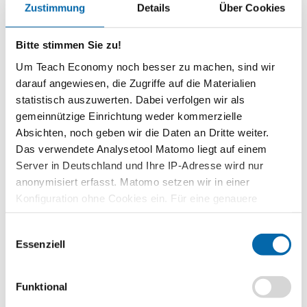
Zustimmung
Details
Über Cookies
Themenbereich
Grundannahmen ökonomischen Denkens
Bitte stimmen Sie zu!
Um Teach Economy noch besser zu machen, sind wir
Zeitbedarf
2 Unterrichtsstunden
darauf angewiesen, die Zugriffe auf die Materialien
statistisch auszuwerten. Dabei verfolgen wir als
Stufen
gemeinnützige Einrichtung weder kommerzielle
Sekundarstufe I
Absichten, noch geben wir die Daten an Dritte weiter.
Gesamtschule 7/8
Das verwendete Analysetool Matomo liegt auf einem
Kompetenzen
Server in Deutschland und Ihre IP-Adresse wird nur
Die Schülerinnen und Schüler …
anonymisiert erfasst. Matomo setzen wir in einer
Konfiguration ohne Cookies ein. Für eine genauere
erklären, was ein Markt ist.
Analyse bitte wir Sie, auch den optional wählbaren
erschließen die unterschiedlichen Interessen der
Einwilligungsauswahl
Statistik-Cookies zuzustimmen.
Marktteilnehmer.
Essenziell
erläutern, wie Preise auf Märkten zustande kommen.
beschreiben, wie sich der Gleichgewichtspreis bildet.
Funktional
stellen die Preisentwicklung grafisch im Preis-Mengen-