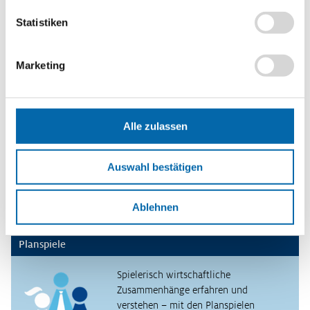
Diagramm dar (E-Niveau).
Statistiken
Methoden
Simulation
,
Lerntempoduett
Marketing
Format
PDF-Datei
Schlagwörter
Alle zulassen
Angebot
,
Gleichgewichtspreis
,
Markt
,
Nachfrage
,
Preisbildung
,
Preis-Mengen-Diagramm
Auswahl bestätigen
Erscheinungsjahr
2019
Ablehnen
Planspiele
Spielerisch wirtschaftliche
Zusammenhänge erfahren und
verstehen – mit den Planspielen