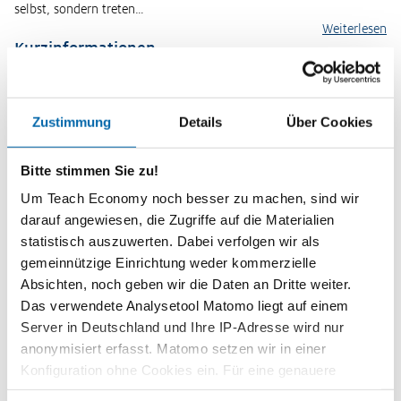
selbst, sondern treten…
Weiterlesen
Kurzinformationen
Themenbereich
Berufsorientierung, Berufs- und Arbeitswelt
Zustimmung
Details
Über Cookies
Zeitbedarf
2 Unterrichtsstunden
Bitte stimmen Sie zu!
Um Teach Economy noch besser zu machen, sind wir
Stufe
darauf angewiesen, die Zugriffe auf die Materialien
Sekundarstufe II
statistisch auszuwerten. Dabei verfolgen wir als
Kompetenzen
gemeinnützige Einrichtung weder kommerzielle
Die Schülerinnen und Schüler ...
Absichten, noch geben wir die Daten an Dritte weiter.
Das verwendete Analysetool Matomo liegt auf einem
können das Zustandekommen des Nettolohns beschreiben.
Server in Deutschland und Ihre IP-Adresse wird nur
können das System der Steuern und Abgaben erläutern.
anonymisiert erfasst. Matomo setzen wir in einer
beurteilen die Steuer- und Abgabenlast in Deutschland.
Konfiguration ohne Cookies ein. Für eine genauere
Analyse bitte wir Sie, auch den optional wählbaren
Methoden