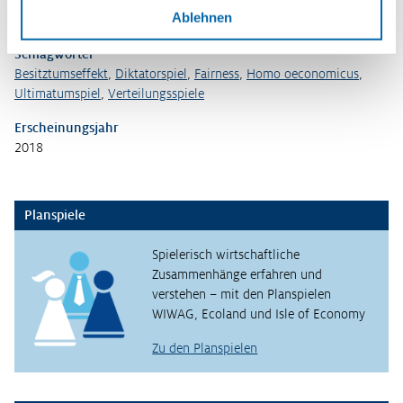
Ablehnen
Siedler Verlag, München.
Schlagwörter
Besitztumseffekt
,
Diktatorspiel
,
Fairness
,
Homo oeconomicus
,
Ultimatumspiel
,
Verteilungsspiele
Erscheinungsjahr
2018
Planspiele
Spielerisch wirtschaftliche
Zusammenhänge erfahren und
verstehen – mit den Planspielen
WIWAG, Ecoland und Isle of Economy
Zu den Planspielen