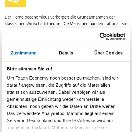
Der Homo oeconomicus verkörpert die Grundannahmen der
klassischen Wirtschaftstheorie: Die Menschen handeln rational, sie
maximieren ihren Nutzen. Er ist in erster Linie ein Modell: Dieses
vereinfach…
Weiterlesen
Zustimmung
Details
Über Cookies
Wir sind keine rationalen Nutzenmaximierer –
Erkenntnisse der Verhaltensökonomie
Bitte stimmen Sie zu!
Um Teach Economy noch besser zu machen, sind wir
darauf angewiesen, die Zugriffe auf die Materialien
Rational oder irrational? Egoistisch und nutzenmaximierend oder
statistisch auszuwerten. Dabei verfolgen wir als
altruistisch und an Fairness orientiert? Stabil in seinen Vorlieben
gemeinnützige Einrichtung weder kommerzielle
oder sprunghaft und situationsabhängig in seinen Wünschen? Mit
Absichten, noch geben wir die Daten an Dritte weiter.
dies…
Das verwendete Analysetool Matomo liegt auf einem
Weiterlesen
Kurzinformationen
Server in Deutschland und Ihre IP-Adresse wird nur
anonymisiert erfasst. Matomo setzen wir in einer