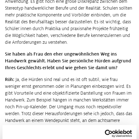
Anwendung. Es gibt noch eine große Diskrepanz zwischen dem
Stereotyp handwerklicher Berufe und der Realität. Schulen sollten
mehr praktische Komponente und Vorbilder einbinden, um die
Realität des Berufsalltags besser darzustellen. Es ist wichtig, dass
Schüler:innen durch Praktika und praxisnahe Projekte frühzeitig
die Möglichkeit haben, verschiedene Berufe kennenzulernen und
die Anforderungen zu verstehen.
Sie haben als Frau den eher ungewöhnlichen Weg ins
Handwerk gewählt. Haben Sie persönliche Hürden aufgrund
Ihres Geschlechts erlebt und wie gehen Sie damit um?
Röh:
Ja, die Hürden sind real und es ist oft subtil, wie frau
weniger ernst genommen oder in Planungen einbezogen wird. Es
gibt Vorurteile und eine objektifizierte Darstellung von Frauen im
Handwerk. Zum Beispiel hängen in manchen Werkstätten immer
noch Pin-up-Kalender. Der Umgang muss noch respektvoller
werden. Trotz dieser Herausforderungen sehe ich jedoch, dass das
Handwerk an einem Wendepunkt steht, an dem achtsamere
Umgangsformen und eine inklusivere Kultur Einzug halten. Die
meisten merken auch, dass diese alten Umgangsformen und