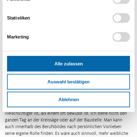
zu können.
Welche Maßnahmen könnten Schulen ergreifen, um
Statistiken
Mädchen und Jungen gleichermaßen für handwerkliche
Berufe zu begeistern?
Marketing
Röh:
Es ist wichtig, Eigenschaften nicht nach Geschlechtern
zuzuordnen und die Sprache wie auch die bisherige Praxis
weiterzuentwickeln. Lehrkräfte sollten dafür sensibilisiert werden
und Geschlechterstereotype abbauen. In manchen Fällen kann es
Alle zulassen
hilfreich sein, geschlechtergetrennt zu unterrichten, um Mädchen
Raum zu geben, sich auszuprobieren, ohne sich verunsichern zu
lassen. Jungen haben oft auch einen Vorsprung in handwerklichen
Auswahl bestätigen
Tätigkeiten, da sie zu Hause öfter dabei an die Hand genommen
werden. Schulen sollten darauf achten, dass Jungen und Mädchen
Ablehnen
gleichermaßen an praktischen Aufgaben teilnehmen. Man muss
sich auch bewusst sein, dass der Berufsalltag nochmal sehr viel
vielschichtiger ist, als einem oft bewusst ist. Ich stehe nicht den
ganzen Tag an der Kreissäge oder auf der Baustelle. Man kann
auch innerhalb des Berufsbildes nach persönlichen Vorlieben
seine eigene Rolle finden. Es wäre auch sinnvoll, mehr weibliche