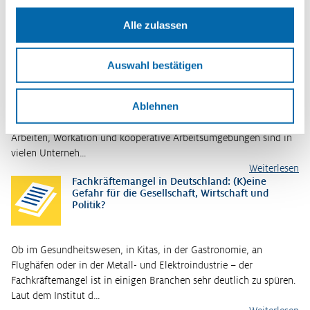
So könnte es weitergehen
Alle zulassen
New Work: Megatrend, oder schon wieder out?
Auswahl bestätigen
Ablehnen
Arbeiten bedeutet heute längst nicht mehr, 8 Stunden pro Tag
bzw. 5 Tage die Woche im Büro zu sitzen: Homeoffice, mobiles
Arbeiten, Workation und kooperative Arbeitsumgebungen sind in
vielen Unterneh…
Weiterlesen
Fachkräftemangel in Deutschland: (K)eine
Gefahr für die Gesellschaft, Wirtschaft und
Politik?
Ob im Gesundheitswesen, in Kitas, in der Gastronomie, an
Flughäfen oder in der Metall- und Elektroindustrie – der
Fachkräftemangel ist in einigen Branchen sehr deutlich zu spüren.
Laut dem Institut d…