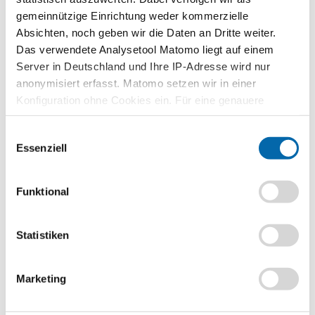
ökonomischen Geschlechtergerechtigkeit.
gemeinnützige Einrichtung weder kommerzielle
Absichten, noch geben wir die Daten an Dritte weiter.
erläutern die Bedeutung des Gendershift für die Berufswelt
Das verwendete Analysetool Matomo liegt auf einem
und entwickeln konkrete Maßnahmen, wie man in der
Server in Deutschland und Ihre IP-Adresse wird nur
Berufsorientierung den Gendershift fördern kann.
anonymisiert erfasst. Matomo setzen wir in einer
beurteilen exemplarisch, ob Diversity Management in
Konfiguration ohne Cookies ein. Für eine genauere
Unternehmen dazu beiträgt, den Gendershift voranzutreiben.
Analyse bitte wir Sie, auch den optional wählbaren
Methoden
Einwilligungsauswahl
Statistik-Cookies zuzustimmen.
Drei-Schritt-Interview
,
Filmanalyse
Essenziell
Format
PDF-Datei
Funktional
Schlagwörter
Diversity Management
,
Gendershift
Statistiken
Erscheinungsjahr
2024
Marketing