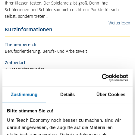
Ihrer Klassen testen. Der Spielanreiz ist groß. Denn Ihre
Schülerinnen und Schüler sammeln nicht nur Punkte für sich
selbst, sondern treten…
Weiterlesen
Kurzinformationen
Themenbereich
Berufsorientierung, Berufs- und Arbeitswelt
Zeitbedarf
2 Unterrichtsstunden
Stufe
Sekundarstufe II
Zustimmung
Details
Über Cookies
Vorwissen
Chancengleichheit, Gender Pay Gap
Bitte stimmen Sie zu!
Kompetenzen
Um Teach Economy noch besser zu machen, sind wir
Die Schülerinnen und Schüler
darauf angewiesen, die Zugriffe auf die Materialien
statistisch auszuwerten. Dabei verfolgen wir als
analysieren beispielhaft die aktuelle Situation der