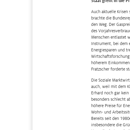
Staat greift in die P
Auch aktuelle Krisen 
brachte die Bundesre
den Weg. Der Gaspreis
des Vorjahresverbrau
Menschen entlastet w
Instrument, bei dem e
Energiesparen und tre
Wirtschaftsforschung
höherem Einkommen in
Fratzscher forderte s
Die Soziale Marktwirts
auch, weil mit dem K
Erhard noch gar kei
besonders schlecht ab
höhere Preise für Ene
Wohn- und Arbeitssit
Bereits seit den 1980
insbesondere die Grü