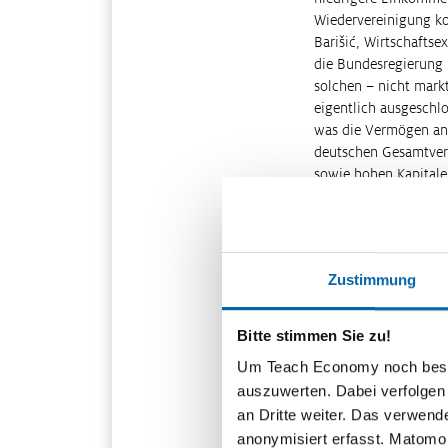
Wiedervereinigung ko
Barišić, Wirtschafts
die Bundesregierung 
solchen – nicht mark
eigentlich ausgeschlos
was die Vermögen ang
deutschen Gesamtver
sowie hohen Kapitalei
traf v. a. Geringverdi
Für die seit den 1990
selbst mitverantwort
Unternehmen verlager
Zustimmung
Wirtschaftsmodell Deu
Liberalisierung der 
Bitte stimmen Sie zu!
Die Hartz-Reformen d
Transferleistungen fü
Um Teach Economy noch besser 
Digitalisierung der P
auszuwerten. Dabei verfolgen
an Dritte weiter. Das verwend
Zwanzig Jahre nach d
anonymisiert erfasst. Matomo s
Bürgergeld, den Nachf