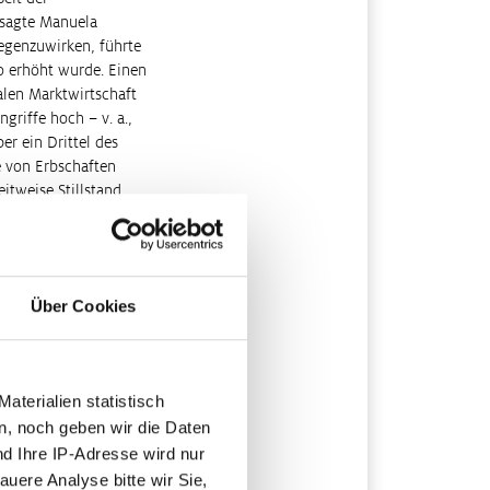
 sagte Manuela
egenzuwirken, führte
o erhöht wurde. Einen
alen Marktwirtschaft
griffe hoch – v. a.,
r ein Drittel des
 von Erbschaften
itweise Stillstand
en Marktwirtschaft
auf die Löhne, viele
rtorientierten
Über Cookies
alifizierte. Die
ens der Wohlhabenden.
iche
Automatisierung und
terialien statistisch
n, noch geben wir die Daten
nd Ihre IP-Adresse wird nur
n für das sogenannte
auere Analyse bitte wir Sie,
 Die Debatten um das