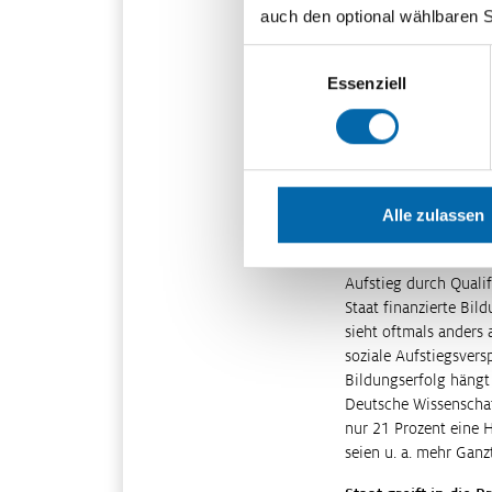
auch den optional wählbaren 
Bürgergeld zeigten, w
es als leistungslose 
Einwilligungsauswahl
heutige Vorsitzende 
Essenziell
von Sozialstaat“ sei
Werneke, Vorsitzende
Menschen, die Hilfe u
Streichung einer zun
Pflichtverletzungen h
Alle zulassen
ausreichendes Exist
Die Teilnahme an Wei
Aufstieg durch Qualif
Staat finanzierte Bil
sieht oftmals anders 
soziale Aufstiegsvers
Bildungserfolg hängt 
Deutsche Wissenscha
nur 21 Prozent eine 
seien u. a. mehr Ganz