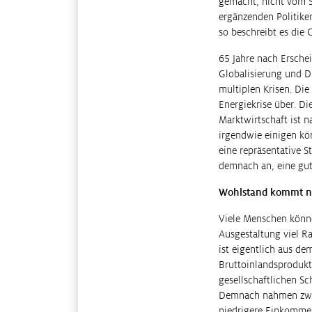
gemacht, nicht vom St
ergänzenden Politike
so beschreibt es die
65 Jahre nach Erschei
Globalisierung und Di
multiplen Krisen. Die
Energiekrise über. Di
Marktwirtschaft ist na
irgendwie einigen kö
eine repräsentative S
demnach an, eine gu
Wohlstand kommt ni
Viele Menschen könne
Ausgestaltung viel Ra
ist eigentlich aus d
Bruttoinlandsprodukt
gesellschaftlichen Sc
Demnach nahmen zwis
niedrigere Einkommen