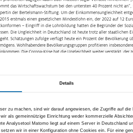
mmt das Wirtschaftswachstum bei den untersten 40 Prozent nicht an“,
expertin der Bertelsmann-Stiftung. Um der Einkommensungleichheit entg
2015 erstmals einen gesetzlichen Mindestlohn ein, der 2022 auf 12 Eur
tkonformen – Eingriff in die Lohnbildung hatten die Begründer der Sozi
sen. Die Ungleichheit in Deutschland ist heute trotz aller staatlichen Ein
eht. Schätzungen zufolge verfügt heute ein Prozent der Bevölkerung übe
mögens. Wohlhabendere Bevölkerungsgruppen profitieren insbesondere
nkommen. Die Corona-Krise hat die Ungleichheit weiter verstärkt, der ze
ener und Selbstständige.
er Jahren stark zunehmende Ungleichheit ist ein Kernelement der Sozial
lich: Der Wettbewerb. Die Globalisierung sorgte für zunehmenden Druck 
ten Jobs direkt ins Ausland, wo die Gehälter niedriger waren. Vom expo
Details
tschlands profitierten Unternehmen und Fachkräfte, nicht aber Geringqu
Kapitalmärkte sorgte zusätzlich für eine stetige Vermehrung des Vermög
er Regierung Schröder kürzten zu Beginn des Jahrtausends zudem staatl
r Arbeitslose. Zusätzlich fallen heute viele geringqualifizierte Jobs der 
zu machen, sind wir darauf angewiesen, die Zugriffe auf die Ma
roduktion zum Opfer.
 wir als gemeinnützige Einrichtung weder kommerzielle Absichte
ete Analysetool Matomo liegt auf einem Server in Deutschland u
en Hartz-Reformen stellte die Bundesregierung im Jahr 2022 die Weiche
etzen wir in einer Konfiguration ohne Cookies ein. Für eine gen
olger des Arbeitslosengeld II. Die Sozialreform trat im Januar in Kraft.