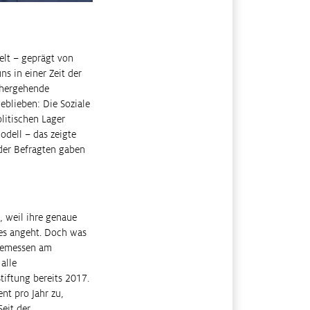
elt – geprägt von
s in einer Zeit der
inhergehende
eblieben: Die Soziale
olitischen Lager
dell – das zeigte
 der Befragten gaben
, weil ihre genaue
tes angeht. Doch was
 gemessen am
alle
tiftung bereits 2017.
t pro Jahr zu,
eit der