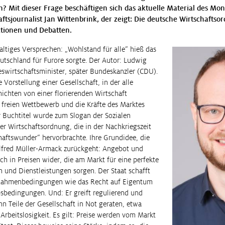
n? Mit dieser Frage beschäftigen sich das aktuelle Material des Mon
ftsjournalist Jan Wittenbrink, der zeigt: Die deutsche Wirtschaftsor
ationen und Debatten.
altiges Versprechen: „Wohlstand für alle“ hieß das
utschland für Furore sorgte. Der Autor: Ludwig
swirtschaftsminister, später Bundeskanzler (CDU).
e Vorstellung einer Gesellschaft, in der alle
hichten von einer florierenden Wirtschaft
h freien Wettbewerb und die Kräfte des Marktes
r Buchtitel wurde zum Slogan der Sozialen
er Wirtschaftsordnung, die in der Nachkriegszeit
haftswunder“ hervorbrachte. Ihre Grundidee, die
fred Müller-Armack zurückgeht: Angebot und
ch in Preisen wider, die am Markt für eine perfekte
 und Dienstleistungen sorgen. Der Staat schafft
Rahmenbedingungen wie das Recht auf Eigentum
sbedingungen. Und: Er greift regulierend und
n Teile der Gesellschaft in Not geraten, etwa
Arbeitslosigkeit. Es gilt: Preise werden vom Markt