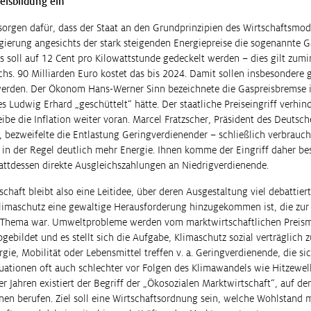
reisbildung ein
sorgen dafür, dass der Staat an den Grundprinzipien des Wirtschaftsmode
gierung angesichts der stark steigenden Energiepreise die sogenannte 
 soll auf 12 Cent pro Kilowattstunde gedeckelt werden – dies gilt zumi
chs. 90 Milliarden Euro kostet das bis 2024. Damit sollen insbesondere
erden. Der Ökonom Hans-Werner Sinn bezeichnete die Gaspreisbremse i
s Ludwig Erhard „geschüttelt“ hätte. Der staatliche Preiseingriff verhi
ibe die Inflation weiter voran. Marcel Fratzscher, Präsident des Deutsche
, bezweifelte die Entlastung Geringverdienender – schließlich verbrauc
 der Regel deutlich mehr Energie. Ihnen komme der Eingriff daher be
tattdessen direkte Ausgleichszahlungen an Niedrigverdienende.
chaft bleibt also eine Leitidee, über deren Ausgestaltung viel debattiert
limaschutz eine gewaltige Herausforderung hinzugekommen ist, die zur
n Thema war. Umweltprobleme werden vom marktwirtschaftlichen Prei
gebildet und es stellt sich die Aufgabe, Klimaschutz sozial verträglich 
rgie, Mobilität oder Lebensmittel treffen v. a. Geringverdienende, die si
uationen oft auch schlechter vor Folgen des Klimawandels wie Hitzewel
er Jahren existiert der Begriff der „Ökosozialen Marktwirtschaft“, auf de
nen berufen. Ziel soll eine Wirtschaftsordnung sein, welche Wohlstand 