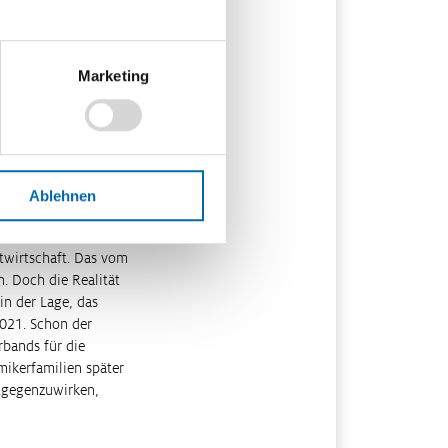
e einen kritisierten
inisterpräsident und
örende Verständnis
Marketing
t weit genug. Frank
miss zulasten der
besondere die
tionen für
eitslosen ein
Ablehnen
izierungen öffnen.
ktwirtschaft. Das vom
n. Doch die Realität
in der Lage, das
2021. Schon der
rbands für die
ikerfamilien später
tgegenzuwirken,