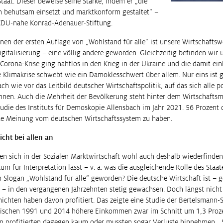
aat. Dieser beweise seine Stärke, indem er „die
n behutsam einsetzt und marktkonform gestaltet“ –
 CDU-nahe Konrad-Adenauer-Stiftung.
nen der ersten Auflage von „Wohlstand für alle“ ist unsere Wirtschaftsw
gitalisierung – eine völlig andere geworden. Gleichzeitig befinden wir un
 Corona-Krise ging nahtlos in den Krieg in der Ukraine und die damit e
e Klimakrise schwebt wie ein Damoklesschwert über allem. Nur eins ist g
ch wie vor das Leitbild deutscher Wirtschaftspolitik, auf das sich alle p
nnen. Auch die Mehrheit der Bevölkerung steht hinter dem Wirtschaftsmo
tudie des Instituts für Demoskopie Allensbach im Jahr 2021. 56 Prozent
te Meinung vom deutschen Wirtschaftssystem zu haben.
cht bei allen an
n sich in der Sozialen Marktwirtschaft wohl auch deshalb wiederfinden
um für Interpretation lässt – v. a. was die ausgleichende Rolle des Staa
em Slogan „Wohlstand für alle“ geworden? Die deutsche Wirtschaft ist –
 – in den vergangenen Jahrzehnten stetig gewachsen. Doch längst nicht 
hichten haben davon profitiert. Das zeigte eine Studie der Bertelsmann-S
chen 1991 und 2014 höhere Einkommen zwar im Schnitt um 1,3 Prozen
 profitierten dagegen kaum oder mussten sogar Verluste hinnehmen. „S