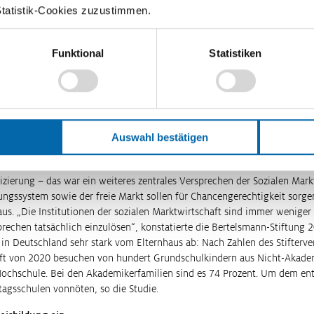
Statistik-Cookies zuzustimmen.
ie unterschiedlich die Soziale Marktwirtschaft ausgelegt werden kann. Di
Zahlung, das Anreize zum Arbeiten verringere. Der ehemalige hessische M
der Ludwig-Erhard-Stiftung, Roland Koch, schrieb im Juni, das „dazugeh
Funktional
Statistiken
 „respektlos gegenüber der Mehrheit“. Anderen gingen die Reformen nich
r der Gewerkschaft Verdi, bezeichnete sie als einen „schlechten Kompro
nd positive Begleitung statt Bestrafung brauchen.“ Kritisiert wurde ins
ächst vorgesehenen sechsmonatigen Vertrauenszeit, in der es keine Sank
ätte geben sollen. Das Bürgergeld soll – so der Plan der Regierung – Arb
Auswahl bestätigen
enzminimum ermöglichen und dadurch auch mehr Räume für Weiterqualif
terbildungen soll ab Juli 2023 mit Prämienzahlungen belohnt werden.
izierung – das war ein weiteres zentrales Versprechen der Sozialen Mar
dungssystem sowie der freie Markt sollen für Chancengerechtigkeit sorge
aus. „Die Institutionen der sozialen Marktwirtschaft sind immer weniger 
prechen tatsächlich einzulösen“, konstatierte die Bertelsmann-Stiftung 
in Deutschland sehr stark vom Elternhaus ab: Nach Zahlen des Stifterve
ft von 2020 besuchen von hundert Grundschulkindern aus Nicht-Akadem
Hochschule. Bei den Akademikerfamilien sind es 74 Prozent. Um dem en
tagsschulen vonnöten, so die Studie.