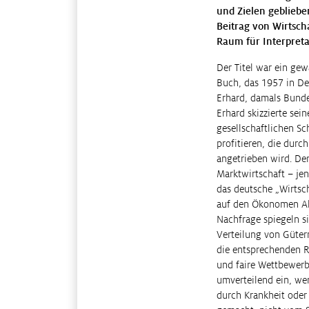
und Zielen gebliebe
Beitrag von Wirtscha
Raum für Interpret
Der Titel war ein gew
Buch, das 1957 in De
Erhard, damals Bunde
Erhard skizzierte sein
gesellschaftlichen Sc
profitieren, die durc
angetrieben wird. De
Marktwirtschaft – jen
das deutsche „Wirtsc
auf den Ökonomen Al
Nachfrage spiegeln si
Verteilung von Gütern
die entsprechenden 
und faire Wettbewerb
umverteilend ein, wen
durch Krankheit oder 