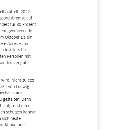
lls rüttelt. 2022
Gaspreisbremse auf
ndest für 80 Prozent
 geringverdienende
m Oktober als ein
ndere Anreize zum
n Instituts für
hten Personen mit
sonderes zugute.
 wird. Nicht zuletzt
 Zeit von Ludwig
smechanismus
zu gestalten. Denn
ch aufgrund ihrer
len schützen können.
n sich heute
mit Klima- und