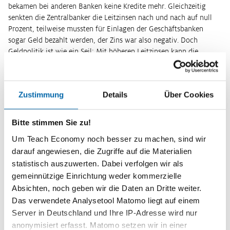
bekamen bei anderen Banken keine Kredite mehr. Gleichzeitig
senkten die Zentralbanker die Leitzinsen nach und nach auf null
Prozent, teilweise mussten für Einlagen der Geschäftsbanken
sogar Geld bezahlt werden, der Zins war also negativ. Doch
Geldpolitik ist wie ein Seil: Mit höheren Leitzinsen kann die
Zentralbank in normalen Zeiten zwar Geld aus dem Kreislauf
„ziehen“, weil die Banken dann ihre Kredite verteuern müssen und
weniger Menschen Geld aufnehmen werden. Geld
Zustimmung
Details
Über Cookies
„hineinschieben“ kann die Zentralbank aber nicht. So auch nach
der Finanzkrise: Den Banken half das billige Zentralbankgeld zwar
ihr Überleben zu sichern, mehr Kredite konnten und wollten sie
Bitte stimmen Sie zu!
aber in ihrer angespannten Situation nicht vergeben. Daher führte
Um Teach Economy noch besser zu machen, sind wir
die Nullzinspolitik auch nicht zu deutlich mehr
darauf angewiesen, die Zugriffe auf die Materialien
Wirtschaftswachstum und Inflation wie in Abb. 1 links dargestellt,
statistisch auszuwerten. Dabei verfolgen wir als
sondern unterbrach lediglich die Abwärtsspirale aus Finanzkrise
gemeinnützige Einrichtung weder kommerzielle
und Wirtschaftskrise. Die Zentralbankpolitik aber half so einen
Zusammenbruch der Wirtschaft zu verhindern. Doch auch die
Absichten, noch geben wir die Daten an Dritte weiter.
Regierungen Europas mussten ihre angeschlagenen Banken mit
Das verwendete Analysetool Matomo liegt auf einem
Milliarden und Abermilliarden stützen und steckten viel Geld in
Server in Deutschland und Ihre IP-Adresse wird nur
die Belebung der Wirtschaft. Dadurch wurde das Schlimmste
anonymisiert erfasst. Matomo setzen wir in einer