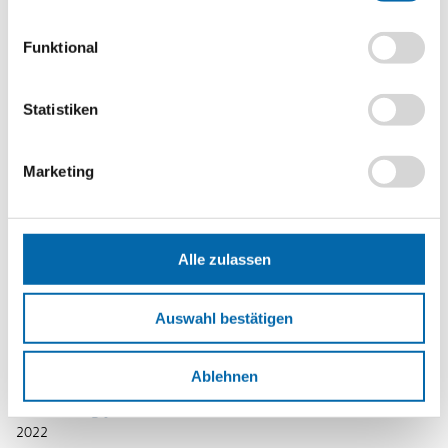
Strukturpolitik wiedergeben und am Beispiel der
Industrieförderung anwenden.
Funktional
schlagen strukturpolitische Maßnahmen für ausgewählte
gesellschaftliche Problemstellungen vor.
Statistiken
beurteilen die strukturpolitischen Maßnahmen zur Förderung
der E-Mobilität und konzipieren und präsentieren einen
erweiterten Maßnahmenkatalog.
Marketing
Methoden
Positionslinie
,
Lernplakat
,
Schaubild
Alle zulassen
Format
PDF-Datei
Auswahl bestätigen
Schlagwörter
Infrastrukturmaßnahmen
,
Steuererleichterungen
,
Strukturpolitik
,
Strukturwandel
,
Subvention
Ablehnen
Erscheinungsjahr
2022