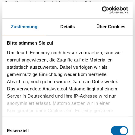
Ihrer Klassen testen. Der Spielanreiz ist groß. Denn Ihre
Schülerinnen und Schüler sammeln nicht nur Punkte für sich
selbst, sondern treten…
Weiterlesen
Zustimmung
Details
Über Cookies
Kurzinformationen
Bitte stimmen Sie zu!
Themenbereich
Wirtschaftspolitik
Um Teach Economy noch besser zu machen, sind wir
darauf angewiesen, die Zugriffe auf die Materialien
Zeitbedarf
statistisch auszuwerten. Dabei verfolgen wir als
2 Unterrichtsstunden
gemeinnützige Einrichtung weder kommerzielle
Stufe
Absichten, noch geben wir die Daten an Dritte weiter.
Sekundarstufe II
Das verwendete Analysetool Matomo liegt auf einem
Server in Deutschland und Ihre IP-Adresse wird nur
Vorwissen
anonymisiert erfasst. Matomo setzen wir in einer
Strukturwandel
Konfiguration ohne Cookies ein. Für eine genauere
Kompetenzen
Analyse bitte wir Sie, auch den optional wählbaren
Die Schülerinnen und Schüler…
Einwilligungsauswahl
Statistik-Cookies zuzustimmen.
Essenziell
können Instrumente und Maßnahmen staatlicher