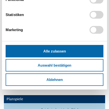
konkreten Fallbeispielen aus ihrer Region.
setzen sich mit der Kritik an der EU-Kohäsionspolitik
Statistiken
auseinander.
Methoden
Marketing
Lernplakat
,
Fiktives Interview
Format
PDF-Datei
Alle zulassen
Schlagwörter
EU-Kohäsionspolitik
,
Europäische Union
,
EU-Strukturfonds
,
Auswahl bestätigen
Strukturpolitik
,
Strukturwandel
Erscheinungsjahr
Ablehnen
2023
Planspiele