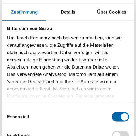
selbst, sondern treten…
Weiterlesen
Zustimmung
Details
Über Cookies
Kurzinformationen
Bitte stimmen Sie zu!
Themenbereich
Um Teach Economy noch besser zu machen, sind wir
Wirtschaftspolitik
darauf angewiesen, die Zugriffe auf die Materialien
Zeitbedarf
statistisch auszuwerten. Dabei verfolgen wir als
2 Unterrichtsstunden
gemeinnützige Einrichtung weder kommerzielle
Absichten, noch geben wir die Daten an Dritte weiter.
Stufe
Das verwendete Analysetool Matomo liegt auf einem
Sekundarstufe II
Server in Deutschland und Ihre IP-Adresse wird nur
Vorwissen
anonymisiert erfasst. Matomo setzen wir in einer
Strukturwandel, Instrumente staatlicher Strukturpolitik
Konfiguration ohne Cookies ein. Für eine genauere
Analyse bitte wir Sie, auch den optional wählbaren
Kompetenzen
Einwilligungsauswahl
Statistik-Cookies zuzustimmen.
Die Schülerinnen und Schüler…
Essenziell
erläutern die Ziele der EU-Kohäsionspolitik sowie die
Finanzierung durch verschiedene Fonds.
erklären die strukturpolitischen Zielsetzungen der EU an
Funktional