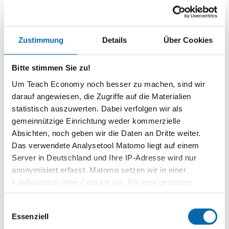
Mit dem Teach Economy Wirtschaftsquiz können Sie das Wissen
Zustimmung
Details
Über Cookies
Ihrer Klassen testen. Der Spielanreiz ist groß. Denn Ihre
Schülerinnen und Schüler sammeln nicht nur Punkte für sich
Bitte stimmen Sie zu!
selbst, sondern treten…
Weiterlesen
Um Teach Economy noch besser zu machen, sind wir
Kurzinformationen
darauf angewiesen, die Zugriffe auf die Materialien
statistisch auszuwerten. Dabei verfolgen wir als
Themenbereich
gemeinnützige Einrichtung weder kommerzielle
Soziale Marktwirtschaft
Absichten, noch geben wir die Daten an Dritte weiter.
Das verwendete Analysetool Matomo liegt auf einem
Zeitbedarf
Server in Deutschland und Ihre IP-Adresse wird nur
2 Unterrichtsstunden
anonymisiert erfasst. Matomo setzen wir in einer
Stufen
Konfiguration ohne Cookies ein. Für eine genauere
Sekundarstufe I
Analyse bitte wir Sie, auch den optional wählbaren
Gymnasium 9/10
Einwilligungsauswahl
Statistik-Cookies zuzustimmen.
Essenziell
Kompetenzen