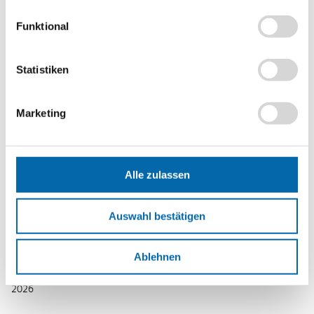
Die Schülerinnen und Schüler …
Funktional
erarbeiten das Ausmaß der Vermögensungleichheit global
und in Deutschland.
erarbeiten wesentliche Ursachen und mögliche Folgen
Statistiken
wachsender Vermögensungleichheit.
diskutieren das Für und Wider einer Vermögensteuer in
Marketing
Deutschland und fassen ein Urteil.
Methoden
Positionslinie
,
Amerikanische Debatte
Alle zulassen
Format
PDF-Datei
Auswahl bestätigen
Schlagwörter
Ungleichheit
,
Vermögensteuer
Ablehnen
Erscheinungsjahr
2026