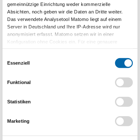
Stufe
gemeinnützige Einrichtung weder kommerzielle
Sekundarstufe II
Absichten, noch geben wir die Daten an Dritte weiter.
Das verwendete Analysetool Matomo liegt auf einem
Vorwissen
Server in Deutschland und Ihre IP-Adresse wird nur
Grundprinzipien der sozialen Marktwirtschaft
anonymisiert erfasst. Matomo setzen wir in einer
Kompetenzen
Konfiguration ohne Cookies ein. Für eine genauere
Die Schülerinnen und Schüler …
Analyse bitte wir Sie, auch den optional wählbaren
Einwilligungsauswahl
Statistik-Cookies zuzustimmen.
stellen die grundgesetzlichen Grundlagen des Sozialstaats
Essenziell
und der sozialen Sicherung dar.
erklären Bausteine der gesetzlichen Sozialversicherung.
Funktional
erläutern und beurteilen „das Soziale“ der Sozialen
Marktwirtschaft
Statistiken
Methoden
Gruppenpuzzle
,
Placemat / Platzdeckchen-Methode
Marketing
Format
PDF-Datei