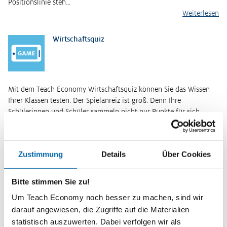
Positionslinie steh…
Weiterlesen
Wirtschaftsquiz
Mit dem Teach Economy Wirtschaftsquiz können Sie das Wissen
Ihrer Klassen testen. Der Spielanreiz ist groß. Denn Ihre
Schülerinnen und Schüler sammeln nicht nur Punkte für sich
selbst, sondern treten…
Weiterlesen
Kurzinformationen
Zustimmung
Details
Über Cookies
Themenbereich
Bitte stimmen Sie zu!
Soziale Marktwirtschaft
Um Teach Economy noch besser zu machen, sind wir
Zeitbedarf
darauf angewiesen, die Zugriffe auf die Materialien
2 Unterrichtsstunden
statistisch auszuwerten. Dabei verfolgen wir als