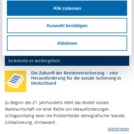
Schlagwörter
Äquivalenzprinzip
,
Fürsorgeprinzip
,
Solidarprinzip
,
Soziale
Alle zulassen
Gerechtigkeit
,
Soziale Marktwirtschaft
,
Sozialstaat
,
System der
sozialen Sicherung
,
Versicherungsprinzip
,
Versorgungsprinzip
Auswahl bestätigen
Erscheinungsjahr
2022
Ablehnen
So könnte es weitergehen
Die Zukunft der Rentenversicherung – eine
Herausforderung für die soziale Sicherung in
Deutschland
Zu Beginn des 21. Jahrhunderts steht das Modell soziale
Marktwirtschaft vor einer Reihe von Herausforderungen.
Schlagwortartig seien die Problemfelder demografischer Wandel,
Globalisierung, Klimawand…
Weiterlesen