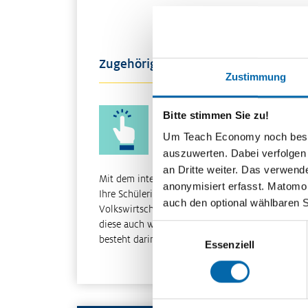
Zugehöriges Material
Zustimmung
Wirtschaftskreislauf interaktiv
Bitte stimmen Sie zu!
Um Teach Economy noch besser 
auszuwerten. Dabei verfolgen
an Dritte weiter. Das verwend
Mit dem interaktiven Wirtschaftskreislauf lenken
anonymisiert erfasst. Matomo s
Ihre Schülerinnen und Schüler unsere
auch den optional wählbaren 
Volkswirtschaft und müssen sicherstellen, dass
diese auch wirklich funktioniert. Ihre Aufgabe
Einwilligungsauswahl
besteht darin, die …
Essenziell
Weiterle