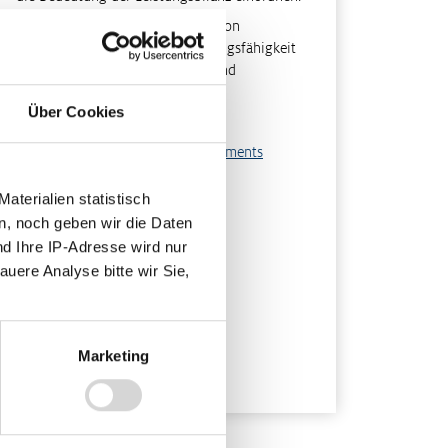
können die Risiken der Existenz von
Schattenwirtschaft für die Leistungsfähigkeit
einer Volkswirtschaft erläutern und
beurteilen.
Über Cookies
ethoden
rikaturanalyse
,
Verfassen eines Statements
rmat
terialien statistisch
F-Datei
n, noch geben wir die Daten
nd Ihre IP-Adresse wird nur
hlagwörter
auere Analyse bitte wir Sie,
porte
,
Importe
,
Leistungsbilanz
,
rtschaftskreislauf
,
Zahlungsbilanz
scheinungsjahr
23
Marketing