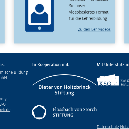
Sie unser
videobasiertes Format
für die Lehrerbildung
Zu den Lehrvideos
ns:
In Kooperation mit:
Mit Unterstützun
omische Bildung
GmbH
1
omy:
3-0
eb.de
Datenschutz
Nutz