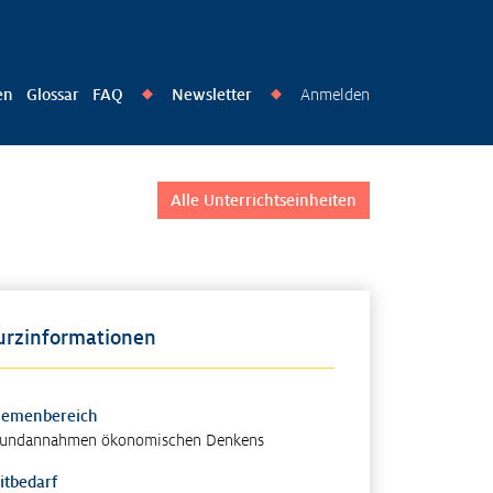
en
Glossar
FAQ
Newsletter
Anmelden
◆
◆
Alle Unterrichtseinheiten
urzinformationen
hemenbereich
undannahmen ökonomischen Denkens
itbedarf