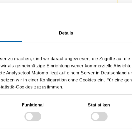
Details
M
Ka
Wirtschaftsquiz
Fo
zu machen, sind wir darauf angewiesen, die Zugriffe auf die Ma
PD
 wir als gemeinnützige Einrichtung weder kommerzielle Absichte
ete Analysetool Matomo liegt auf einem Server in Deutschland u
Sc
Mit dem Teach Economy Wirtschaftsquiz können
etzen wir in einer Konfiguration ohne Cookies ein. Für eine gen
Ex
Sie das Wissen Ihrer Klassen testen. Der Spielanreiz
Wi
Statistik-Cookies zuzustimmen.
ist groß. Denn Ihre Schülerinnen und Schüler
sammeln nicht nur Punkte für sich selbst, sondern
Er
treten…
20
Funktional
Statistiken
sen
Weiterlesen