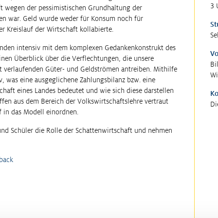
3 
aft wegen der pessimistischen Grundhaltung der
en war. Geld wurde weder für Konsum noch für
St
r Kreislauf der Wirtschaft kollabierte.
Se
rnenden intensiv mit dem komplexen Gedankenkonstrukt des
Vo
inen Überblick über die Verflechtungen, die unsere
Bi
 verlaufenden Güter- und Geldströmen antreiben. Mithilfe
Wi
iv, was eine ausgeglichene Zahlungsbilanz bzw. eine
chaft eines Landes bedeutet und wie sich diese darstellen
K
iffen aus dem Bereich der Volkswirtschaftslehre vertraut
Di
 in das Modell einordnen.
 und Schüler die Rolle der Schattenwirtschaft und nehmen
back