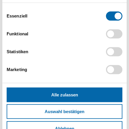
Analyse bitte wir Sie, auch den optional wählbaren
setzen sich kritisch mit verschiedenen Zahlungsformen
Einwilligungsauswahl
Statistik-Cookies zuzustimmen.
auseinander.
Essenziell
Methoden
Placemat / Platzdeckchen-Methode
,
Positionsnetz
Funktional
Format
PDF-Datei
Statistiken
Schlagwörter
Geld
,
Zahlungsinstrumente
,
Zahlungsmittel
Marketing
Erscheinungsjahr
2021
Alle zulassen
So könnte es weitergehen
Auswahl bestätigen
Wie bilden sich Preise auf dem vollkommenen
Markt?
Ablehnen