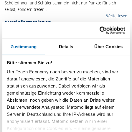
Schülerinnen und Schüler sammeln nicht nur Punkte für sich
selbst, sondern treten…
Weiterlesen
Kurzinformationen
Themenbereich
Grundannahmen ökonomischen Denkens
Zustimmung
Details
Über Cookies
Zeitbedarf
2 Unterrichtsstunden
Bitte stimmen Sie zu!
Um Teach Economy noch besser zu machen, sind wir
Stufen
darauf angewiesen, die Zugriffe auf die Materialien
Sekundarstufe I
Gesamtschule 7/8
statistisch auszuwerten. Dabei verfolgen wir als
gemeinnützige Einrichtung weder kommerzielle
Kompetenzen
Absichten, noch geben wir die Daten an Dritte weiter.
Die Schülerinnen und Schüler ...
Das verwendete Analysetool Matomo liegt auf einem
Server in Deutschland und Ihre IP-Adresse wird nur
kennen Funktionen und Aufgaben des Geldes.
anonymisiert erfasst. Matomo setzen wir in einer
analysieren den Zusammenhang zwischen Kaufsituation und
Konfiguration ohne Cookies ein. Für eine genauere
Zahlungsform.