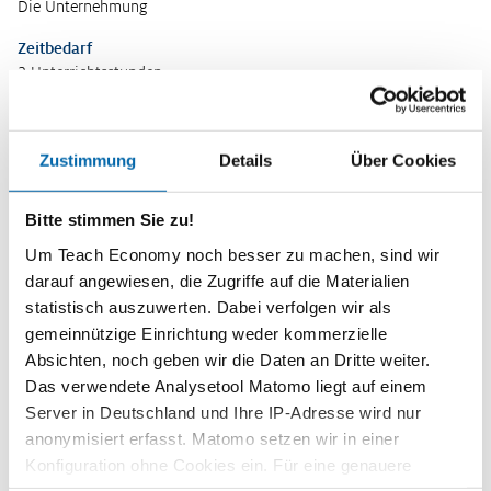
Die Unternehmung
Zeitbedarf
2 Unterrichtsstunden
Stufe
Sekundarstufe II
Zustimmung
Details
Über Cookies
Kompetenzen
Die Schülerinnen und Schüler …
Bitte stimmen Sie zu!
setzen sich mit ihren eigenen und den Vorstellungen anderer
Um Teach Economy noch besser zu machen, sind wir
zu Unternehmertum auseinander.
darauf angewiesen, die Zugriffe auf die Materialien
können anhand von Fallbeispielen die Geschäftsidee,
statistisch auszuwerten. Dabei verfolgen wir als
Eigenschaften und Ziele der Unternehmerinnen beschreiben
gemeinnützige Einrichtung weder kommerzielle
und Gemeinsamkeiten sowie Unterschiede ermitteln.
Absichten, noch geben wir die Daten an Dritte weiter.
erklären das Konzept Social Entrepreneurship und analysieren
Das verwendete Analysetool Matomo liegt auf einem
vor diesem Hintergrund exemplarische Unternehmungen.
Server in Deutschland und Ihre IP-Adresse wird nur
anonymisiert erfasst. Matomo setzen wir in einer
diskutieren den gesellschaftlichen Beitrag von Unternehmen.
Konfiguration ohne Cookies ein. Für eine genauere
Methoden
Analyse bitte wir Sie, auch den optional wählbaren