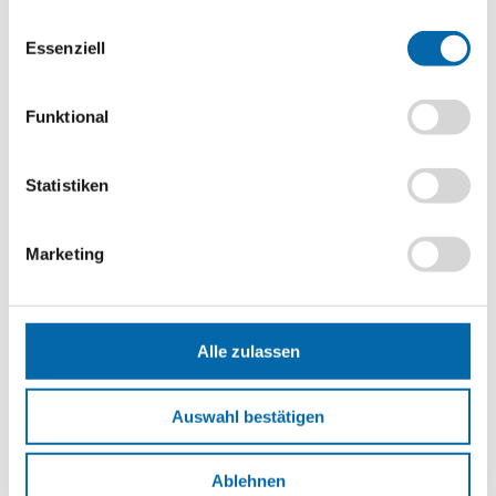
Filmanalyse
Einwilligungsauswahl
Statistik-Cookies zuzustimmen.
Essenziell
Format
PDF-Datei
Funktional
Schlagwörter
Gesellschaftliche Verantwortung
,
Selbstständigkeit
,
Social
Entrepreneurship
,
Start-up
,
Unternehmen
,
Statistiken
Unternehmensgründung
,
Unternehmensziele
,
Unternehmerpersönlichkeit
Marketing
Erscheinungsjahr
2018
Alle zulassen
So könnte es weitergehen
Auswahl bestätigen
Unternehmensgründungen in Deutschland:
Zahlen und Fakten im internationalen Vergleich
Ablehnen