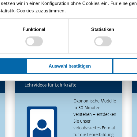
etzen wir in einer Konfiguration ohne Cookies ein. Für eine gen
Statistik-Cookies zuzustimmen.
es
Funktional
Statistiken
n
ört
 …
sen
Auswahl bestätigen
Lehrvideos für Lehrkräfte
Ökonomische Modelle
in 30 Minuten
verstehen – entdecken
Sie unser
videobasiertes Format
für die Lehrerbildung