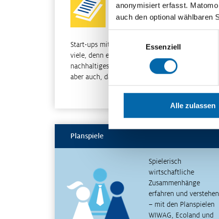
erfolgreich? Chancen und
anonymisiert erfasst. Matomo s
Scheitern einer (nachhaltigen)
auch den optional wählbaren 
Unternehmensgründung
Einwilligungsauswahl
Start-ups mit nachhaltigen Geschäftsideen gibt 
Essenziell
viele, denn es gibt auch viele gute Gründe für ei
nachhaltiges Geschäftsmodell. Zur Wahrheit geh
aber auch, dass nicht jede Gründung erfolgreich
Weiterle
Alle zulassen
Planspiele
Spielerisch
wirtschaftliche
Zusammenhänge
erfahren und verstehen
– mit den Planspielen
WIWAG, Ecoland und