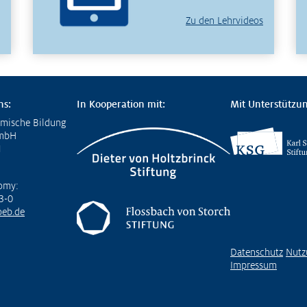
Zu den Lehrvideos
ns:
In Kooperation mit:
Mit Unterstützun
omische Bildung
GmbH
1
omy:
3-0
eb.de
Datenschutz
Nutz
Impressum