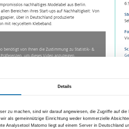
6:
mpromisslos nachhaltiges Modelabel aus Berlin.
 allen Bereichen ihres Start-ups auf Nachhaltigkeit: Von
St
ngpapier, über in Deutschland produzierte
Se
ion mit recyceltem Klebeband.
Fo
Vi
Sc
eo benötigt von Ihnen die Zustimmung zu Statistik- &
Ge
e Präferenzen, um dieses Video anzuzeigen.
Un
Sc
en
Er
20
Details
zu machen, sind wir darauf angewiesen, die Zugriffe auf die Ma
 wir als gemeinnützige Einrichtung weder kommerzielle Absichte
ete Analysetool Matomo liegt auf einem Server in Deutschland u