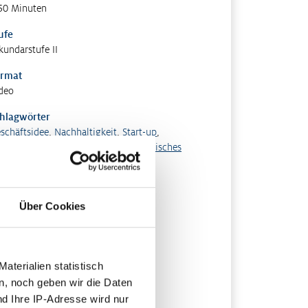
50 Minuten
ufe
kundarstufe II
rmat
deo
hlagwörter
schäftsidee
,
Nachhaltigkeit
,
Start-up
,
ternehmensgründung
,
Unternehmerisches
heitern
scheinungsjahr
20
Über Cookies
terialien statistisch
n, noch geben wir die Daten
nd Ihre IP-Adresse wird nur