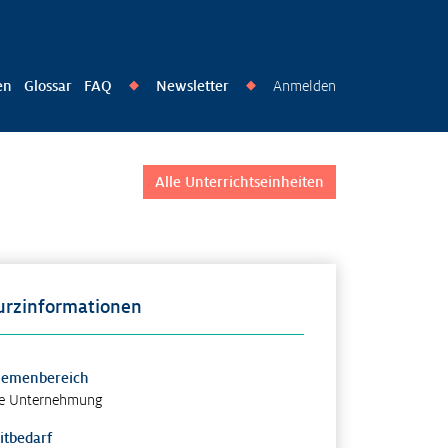
en
Glossar
FAQ
Newsletter
Anmelden
◆
◆
Alle Unterrichtseinheiten
urzinformationen
hemenbereich
e Unternehmung
itbedarf