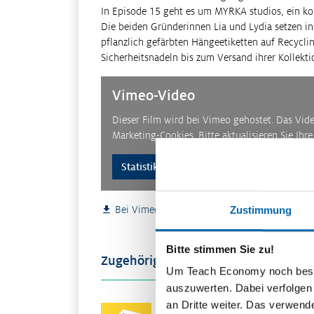
In Episode 15 geht es um MYRKA studios, ein ko
Die beiden Gründerinnen Lia und Lydia setzen in
pflanzlich gefärbten Hängeetiketten auf Recycli
Sicherheitsnadeln bis zum Versand ihrer Kollekt
Vimeo-Video
Dieser Film wird bei Vimeo gehostet. Das Vid
Marketing-Cookies. Bitte aktualisieren Sie Ihr
Statistik- & Marketing-Cookies akzeptier
Zustimmung
Bei Vimeo ansehen
Feedback
Bitte stimmen Sie zu!
Zugehöriges Material
Um Teach Economy noch besser 
auszuwerten. Dabei verfolgen
an Dritte weiter. Das verwend
Start-Up – nachhaltig am Markt