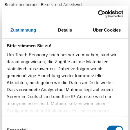
Berufsorientierung, Berufs- und Arbeitswelt
Zeitbedarf
2 Unterrichtsstunden
Zustimmung
Details
Über Cookies
Stufen
Sekundarstufe I
Bitte stimmen Sie zu!
Gesamtschule 9/10
Um Teach Economy noch besser zu machen, sind wir
Kompetenzen
darauf angewiesen, die Zugriffe auf die Materialien
Die Schülerinnen und Schüler …
statistisch auszuwerten. Dabei verfolgen wir als
benennen und hinterfragen typische Frauen- und
gemeinnützige Einrichtung weder kommerzielle
Männerberufe.
Absichten, noch geben wir die Daten an Dritte weiter.
beschreiben, weshalb sich Frauen für und Männer oftmals
Das verwendete Analysetool Matomo liegt auf einem
gegen typische Frauenberufe entscheiden.
Server in Deutschland und Ihre IP-Adresse wird nur
anonymisiert erfasst. Matomo setzen wir in einer
erklären die Relevanz, Frauen für Männerberufe und Männer
Konfiguration ohne Cookies ein. Für eine genauere
für Frauenberufe zu begeistern.
Analyse bitte wir Sie, auch den optional wählbaren
Methoden
Einwilligungsauswahl
Statistik-Cookies zuzustimmen.
Blitzlicht
,
Placemat / Platzdeckchen-Methode
Essenziell