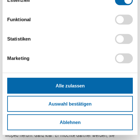
Format
PDF-Datei
Funktional
Schlagwörter
Berufswahl
,
Gender
Statistiken
Erscheinungsjahr
2021
Marketing
So könnte es weitergehen
Alle zulassen
Mein Ausbildungsvertrag: Muss ich alles wissen,
was drin steht?
Auswahl bestätigen
Der eine interessiert sich für Pflanzen und hat einen grünen
Ablehnen
Daumen. Die andere schraubt in jeder freien Minute an ihrem
Moped herum. Ganz klar: Er möchte Gärtner werden, sie