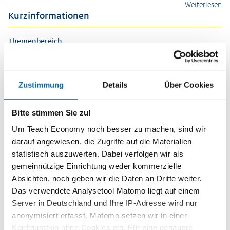
Weiterlesen
Kurzinformationen
Themenbereich
Berufsorientierung, Berufs- und Arbeitswelt
Zeitbedarf
2 Unterrichtsstunden
Zustimmung
Details
Über Cookies
Stufen
Bitte stimmen Sie zu!
Sekundarstufe I
Gymnasium 9/10
Um Teach Economy noch besser zu machen, sind wir
darauf angewiesen, die Zugriffe auf die Materialien
Vorwissen
statistisch auszuwerten. Dabei verfolgen wir als
Ausbildung, Berufsfelder, „Jobchecker“ zur Potenzialanalyse
gemeinnützige Einrichtung weder kommerzielle
Kompetenzen
Absichten, noch geben wir die Daten an Dritte weiter.
Die Schülerinnen und Schüler …
Das verwendete Analysetool Matomo liegt auf einem
Server in Deutschland und Ihre IP-Adresse wird nur
lernen die formellen und inhaltlichen Vorgaben zur
anonymisiert erfasst. Matomo setzen wir in einer
Erstellung von Bewerbungsdokumenten kennen.
Konfiguration ohne Cookies ein. Für eine genauere