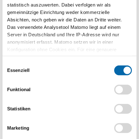
statistisch auszuwerten. Dabei verfolgen wir als
gemeinnützige Einrichtung weder kommerzielle
Strategisches Marketing – mit einer langfristigen
Absichten, noch geben wir die Daten an Dritte weiter.
Planung zum Erfolg
Das verwendete Analysetool Matomo liegt auf einem
NEU
Server in Deutschland und Ihre IP-Adresse wird nur
anonymisiert erfasst. Matomo setzen wir in einer
Social-Media-Werbung, Werbespots im Fernsehen oder große
Konfiguration ohne Cookies ein. Für eine genauere
Messeauftritte:kreative und erfolgreiche Werbung ist für
Analyse bitte wir Sie, auch den optional wählbaren
Unternehmen unverzichtbar, wenn sie ihre Kundinnen und Kunden
Einwilligungsauswahl
Statistik-Cookies zuzustimmen.
für ihre Produkte und D…
Essenziell
Weiterlesen
Kurzinformationen
Funktional
Themenbereich
Die Unternehmung
Statistiken
Referent
Prof. Dr. Nicolas Zacharias
Marketing
Zeitbedarf