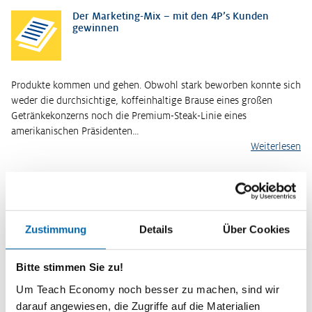
Der Marketing-Mix – mit den 4P’s Kunden
gewinnen
Produkte kommen und gehen. Obwohl stark beworben konnte sich
weder die durchsichtige, koffeinhaltige Brause eines großen
Getränkekonzerns noch die Premium-Steak-Linie eines
amerikanischen Präsidenten…
Weiterlesen
Influencer-Marketing – Das Ende der
Konsumentensouveränität?
Zustimmung
Details
Über Cookies
Kaufentscheidungen von Jugendlichen und jungen Erwachsenen
werden durch soziale Netzwerke wie Instagram, durch YouTuber
Bitte stimmen Sie zu!
und Blogger beeinflusst. Dabei spielt die Influencer-Werbung eine
Um Teach Economy noch besser zu machen, sind wir
wesentliche R…
darauf angewiesen, die Zugriffe auf die Materialien
Weiterlesen