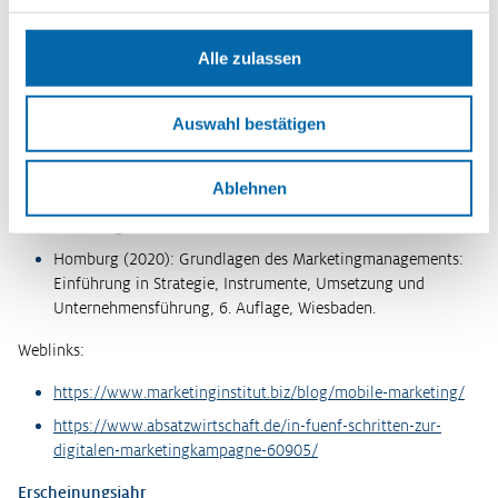
33:23 Minuten
Literaturtipps
Alle zulassen
Lammenett (2019): Praxiswissen Online-Marketing: Affiliate-,
Influencer-, Content- und E-Mail-Marketing, Google Ads,
SEO, Social Media, Online- inklusive Facebook-Werbung, 7.
Auswahl bestätigen
Auflage, Wiesbaden.
Kannan/Li (2017): Digital Marketing: A Framework, Review
Ablehnen
and Research Agenda, International Journal of Research in
Marketing, 34, S. 22-45.
Homburg (2020): Grundlagen des Marketingmanagements:
Einführung in Strategie, Instrumente, Umsetzung und
Unternehmensführung, 6. Auflage, Wiesbaden.
Weblinks:
https://www.marketinginstitut.biz/blog/mobile-marketing/
https://www.absatzwirtschaft.de/in-fuenf-schritten-zur-
digitalen-marketingkampagne-60905/
Erscheinungsjahr