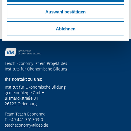
– Potenziale entdecken und
ökonomische Kompetenzen entwickeln
Auswahl bestätigen
Zu den Publikationen
Ablehnen
Fußzeile
Teach Economy ist ein Projekt des
Instituts für Ökonomische Bildung.
Ihr Kontakt zu uns:
Institut für Ökonomische Bildung
gemeinnützige GmbH
Bismarckstraße 31
26122 Oldenburg
Team Teach Economy:
T. +49 441 361303-0
teacheconomy@ioeb.de