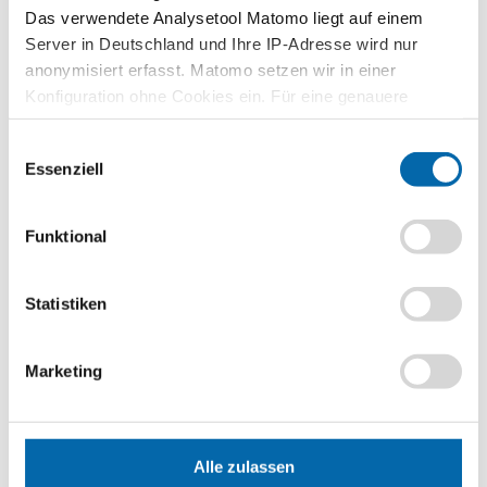
Das verwendete Analysetool Matomo liegt auf einem
Zusammenhänge erfahren und
verstehen – mit den Planspielen
Server in Deutschland und Ihre IP-Adresse wird nur
WIWAG, Ecoland und Isle of Economy
anonymisiert erfasst. Matomo setzen wir in einer
Konfiguration ohne Cookies ein. Für eine genauere
Zu den Planspielen
Analyse bitte wir Sie, auch den optional wählbaren
Einwilligungsauswahl
Statistik-Cookies zuzustimmen.
Essenziell
Lehrvideos für Lehrkräfte
Funktional
Ökonomische Modelle in 30 Minuten
verstehen – entdecken Sie unser
videobasiertes Format für die
Statistiken
Lehrerbildung
Zu den Lehrvideos
Marketing
Publikationen
Alle zulassen
Unternehmerisch Denken und Handeln